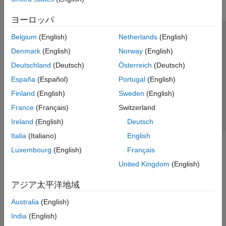
ヨーロッパ
Belgium
(English)
Netherlands
(English)
トラストセンター
商標
プライバシー ポリシー
Denmark
(English)
Norway
(English)
違法コピー防止
アプリケーション ステータス
お問い合わせ
Deutschland
(Deutsch)
Österreich
(Deutsch)
© 1994-2026 The MathWorks, Inc.
España
(Español)
Portugal
(English)
Finland
(English)
Sweden
(English)
Web サイ
日本
France
(Français)
Switzerland
Ireland
(English)
Deutsch
Italia
(Italiano)
English
Luxembourg
(English)
Français
United Kingdom
(English)
アジア太平洋地域
Australia
(English)
India
(English)