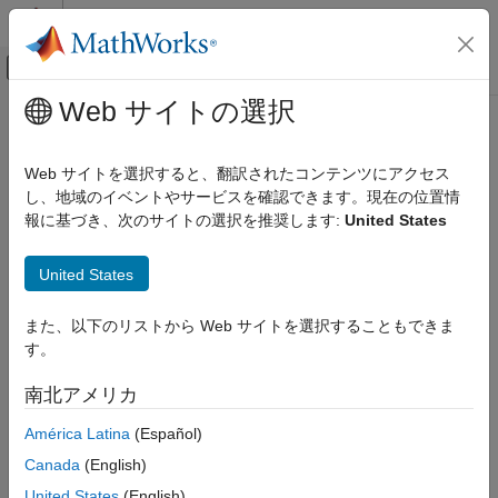
コンテンツへスキップ
MATLAB ヘルプ センター
オフキャンバス ナビゲーション メ
メインコンテンツ
Web サイトの選択
ドキュメンテーションのホーム
Web サイトを選択すると、翻訳されたコンテンツにアクセス
し、地域のイベントやサービスを確認できます。現在の位置情
この情報は役に立ちましたか？
報に基づき、次のサイトの選択を推奨します:
United States
United States
また、以下のリストから Web サイトを選択することもできま
す。
南北アメリカ
América Latina
(Español)
Canada
(English)
United States
(English)