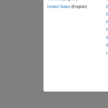
United States
(English)
F
I
I