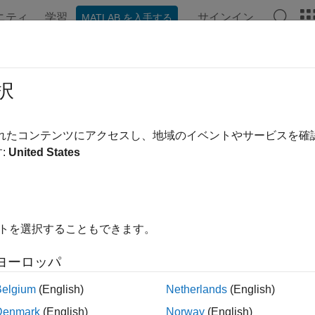
ニティ
学習
サインイン
MATLAB を入手する
ンテーション
例
関数
アプリ
ビデオ
MATLAB Ans
択
されたコンテンツにアクセスし、地域のイベントやサービスを
この情報は役に立ちました
:
United States
イトを選択することもできます。
ヨーロッパ
Belgium
(English)
Netherlands
(English)
Denmark
(English)
Norway
(English)