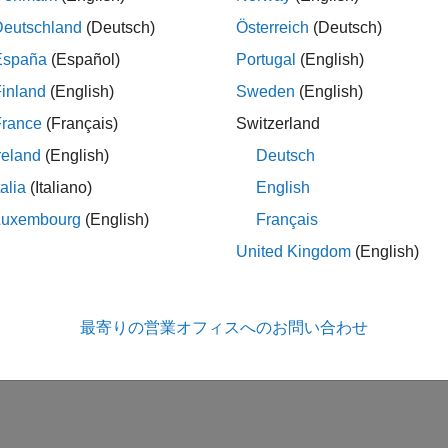
Deutschland
(Deutsch)
Österreich
(Deutsch)
España
(Español)
Portugal
(English)
inland
(English)
Sweden
(English)
France
(Français)
Switzerland
reland
(English)
Deutsch
talia
(Italiano)
English
Luxembourg
(English)
Français
United Kingdom
(English)
最寄りの営業オフィスへのお問い合わせ