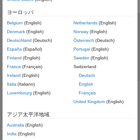
ヨーロッパ
Belgium
(English)
Netherlands
(English)
トラストセンター
商標
プライバシー ポリシー
Denmark
(English)
Norway
(English)
違法コピー防止
アプリケーション ステータス
お問い合わせ
Deutschland
(Deutsch)
Österreich
(Deutsch)
© 1994-2026 The MathWorks, Inc.
España
(Español)
Portugal
(English)
Finland
(English)
Sweden
(English)
Web サイ
日本
France
(Français)
Switzerland
Ireland
(English)
Deutsch
Italia
(Italiano)
English
Luxembourg
(English)
Français
United Kingdom
(English)
アジア太平洋地域
Australia
(English)
India
(English)