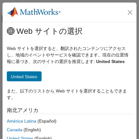
コンテンツへスキップ
MATLAB ヘルプ センター
オフキャンバス ナビゲーション メ
メインコンテンツ
Web サイトの選択
ドキュメンテーションのホーム
Web サイトを選択すると、翻訳されたコンテンツにアクセス
し、地域のイベントやサービスを確認できます。現在の位置情
この情報は役に立ちましたか？
報に基づき、次のサイトの選択を推奨します:
United States
United States
また、以下のリストから Web サイトを選択することもできま
す。
南北アメリカ
América Latina
(Español)
Canada
(English)
United States
(English)