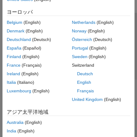
ヨーロッパ
Belgium
(English)
Netherlands
(English)
トラストセンター
商標
プライバシー ポリシー
Denmark
(English)
Norway
(English)
違法コピー防止
アプリケーション ステータス
お問い合わせ
Deutschland
(Deutsch)
Österreich
(Deutsch)
© 1994-2026 The MathWorks, Inc.
España
(Español)
Portugal
(English)
Finland
(English)
Sweden
(English)
Web サイ
日本
France
(Français)
Switzerland
Ireland
(English)
Deutsch
Italia
(Italiano)
English
Luxembourg
(English)
Français
United Kingdom
(English)
アジア太平洋地域
Australia
(English)
India
(English)