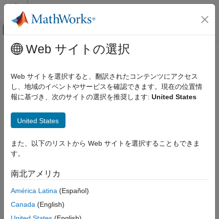
コンテンツへスキップ
MATLAB ヘルプ センター
オフキャンバス ナビゲーション メ
メインコンテンツ
Web サイトの選択
ドキュメンテーションのホーム
Web サイトを選択すると、翻訳されたコンテンツにアクセス
し、地域のイベントやサービスを確認できます。現在の位置情
この情報は役に立ちましたか？
報に基づき、次のサイトの選択を推奨します:
United States
United States
また、以下のリストから Web サイトを選択することもできま
す。
南北アメリカ
América Latina
(Español)
Canada
(English)
United States
(English)