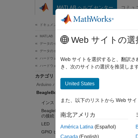
コンテンツへスキップ
MATLAB ヘルプ センター
コミュ
ドキュメ
ドキュメンテーションのホーム
MATLAB
Bea
Web サイトの選
データのインポートと解析
データのインポートとエクスポート
ハードウェアとネットワーク通信
MATL
Web サイトを選択すると、翻訳
ハードウェア ボードとキット
MATLAB
き、次のサイトの選択を推奨します
からリモ
カテゴリ
スから
United States
Arduino ハードウェア
アと通
BeagleBone Black
また、以下のリストから Web サ
インストールと設定
カテ
BeagleBone Black ハードウェアへ
南北アメリカ
の接続
インス
LED
ハード
América Latina
(Español)
GPIO ピン
Beag
Canada
(English)