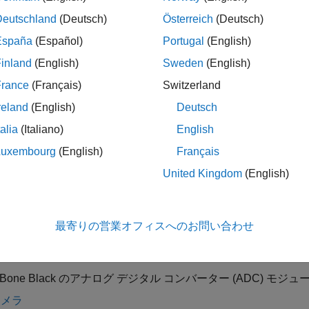
leBone Black ハードウェアへの接続の作成
Deutschland
(Deutsch)
Österreich
(Deutsch)
España
(Español)
Portugal
(English)
eBone Black の LED の使用
inland
(English)
Sweden
(English)
 ピン
eBone Black の GPIO ピンの使用
France
(Français)
Switzerland
ル ポート
reland
(English)
Deutsch
leBone Black のシリアル ポートの使用
talia
(Italiano)
English
 インターフェイス
Luxembourg
(English)
Français
leBone Black の I2C インターフェイスの使用
United Kingdom
(English)
 インターフェイス
leBone Black の SPI インターフェイスの使用
最寄りの営業オフィスへのお問い合わせ
leBone Black のパルス幅変調モジュールの使用
leBone Black のアナログ デジタル コンバーター (ADC) モジ
カメラ