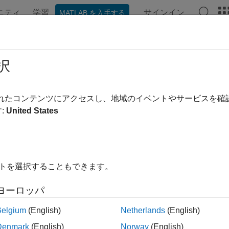
ニティ
学習
サインイン
MATLAB を入手する
ンテーション
例
関数
アプリ
ビデオ
MATLAB Ans
gleBone Black
択
®
AB
からの BeagleBone Black の操作
されたコンテンツにアクセスし、地域のイベントやサービスを
®
 Support Package for BeagleBone
Black Hardware
を使用す
:
United States
ートで BeagleBone Black と通信できます。BeagleBon
データを取得して MATLAB で処理できます。GPIO、シリアル
信することもできます。
イトを選択することもできます。
ゴリ
ヨーロッパ
トールと設定
ウェア用のサポートのインストール、ファームウェアの更新、
Belgium
(English)
Netherlands
(English)
leBone Black ハードウェアへの接続
Denmark
(English)
Norway
(English)