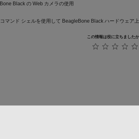
eBone Black の Web カメラの使用
コマンド シェルを使用して BeagleBone Black ハードウ
この情報は役に立ちました
法コピー防止
アプリケーション ステータス
お問い合わせ