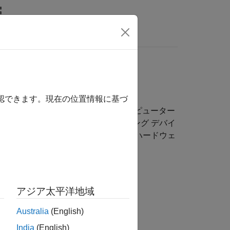
wers
確認できます。現在の位置情報に基づ
ると、MATLAB を実行しているコンピューター
e Black に接続されたセンサーとイメージング デバイ
、I2C、および SPI ピンを介して他のハードウェ
アジア太平洋地域
およびハードウェアへの接続
Australia
(English)
India
(English)