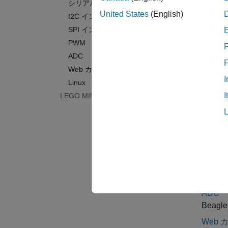
シリアル ポート
Beag
United States
(English)
I2C インターフェイス
LED
SPI インターフェイス
Beagl
PWM
F
GPIO
ADC
Beagl
Web カメラ
シリア
I
Linux
Beag
I
LEGO MINDSTORMS EV3
I2C
Beag
SPI
Beag
PWM
Beag
ADC
Beag
Web 