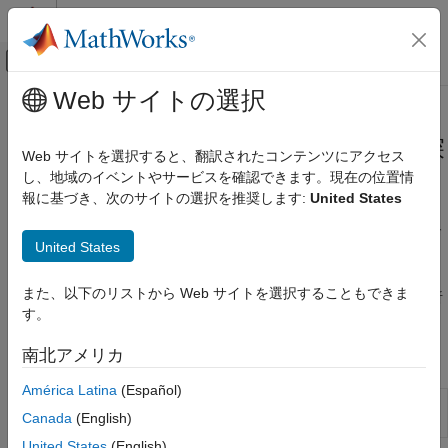
コンテンツへスキップ
MATLAB ヘルプ センター
オフキャンバス ナビゲーション メ
メインコンテンツ
Web サイトの選択
ドキュメンテーションのホーム
Arduino エクスプローラーを使用し
MATLAB
た Arduino ハードウェアの対話的探
Web サイトを選択すると、翻訳されたコンテンツにアクセス
データのインポートと解析
索
し、地域のイベントやサービスを確認できます。現在の位置情
データのインポートとエクスポート
報に基づき、次のサイトの選択を推奨します:
United States
ハードウェアとネットワーク通信
Arduino エクスプローラーで Arduino ハードウェアを設定および
ハードウェア ボードとキット
United States
制御する
Arduino ハードウェア
Arduino エクスプローラー
を使用して、対話的に Arduino ハード
また、以下のリストから Web サイトを選択することもできま
カテゴリ
ウェアを設定し、ボードからデータを読み取り、書き込み、解析
す。
し、コードを生成します。
設定と構成
Arduino エクスプローラーを使用した
南北アメリカ
アプリ
Arduino ハードウェアの対話的探索
Arduino のピンからのデータの読み取りと書
América Latina
(Español)
き込み
Arduino エクスプロ
Configure and control
Arduino
Canada
(English)
ーラー
(R2021b 以降)
周辺装置およびプロトコル
United States
(English)
サポート パッケージの機能の拡張