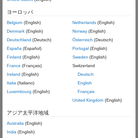
トピック
アプリケーション
ヨーロッパ
MATLAB Support Package for Arduino
Using Arduino Explorer App
Hardware でのトラブルシューティング
Belgium
(English)
Netherlands
(English)
®
Learn how to use the Arduino
Explorer app to configure GPIO
pins and communication protocol interfaces and visualize data.
Denmark
(English)
Norway
(English)
Deutschland
(Deutsch)
Österreich
(Deutsch)
Measure Temperature and Control Peripherals Using the
España
(Español)
Portugal
(English)
Arduino Explorer App
This example helps you to use the Arduino® Explorer app to
Finland
(English)
Sweden
(English)
connect to an Arduino board and control attached peripherals
France
(Français)
Switzerland
depending on the temperature variations.
Ireland
(English)
Deutsch
関連情報
Italia
(Italiano)
English
Luxembourg
(English)
Français
How to Use the Arduino Explorer App in MATLAB
United Kingdom
(English)
この情報は役に立ちましたか？
アジア太平洋地域
Australia
(English)
India
(English)