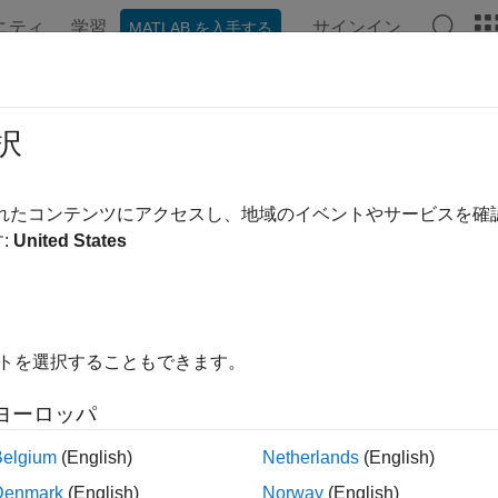
ニティ
学習
サインイン
MATLAB を入手する
ンテーション
例
関数
アプリ
ビデオ
MATLAB Ans
信デバイスとプロトコル
択
®
o
ハードウェアに接続された I2C、SPI、シリアル、および 
されたコンテンツにアクセスし、地域のイベントやサービスを
uino ハードウェアに接続された I2C、SPI、シリアル、および
:
United States
ゴリ
イトを選択することもできます。
デバイス
uino ハードウェアに接続された I2C デバイスの読み取りと書き込
ヨーロッパ
デバイス
uino ハードウェアに接続された SPI デバイスの読み取りと書き込
Belgium
(English)
Netherlands
(English)
ル デバイス
Denmark
(English)
Norway
(English)