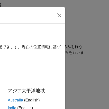
wers
CAN デバイスに対する読み取りと書き込みを行う
確認できます。現在の位置情報に基づ
 CAN デバイスに対する読み取りと書き込みを行いま
み
アジア太平洋地域
み
Australia
(English)
India
(English)