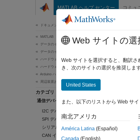
コンテンツへスキップ
MATLAB ヘルプ センター
コミュ
ドキュメ
ドキュメンテーションのホーム
MATLAB
通
Web サイトの選
データのインポートと解析
データのインポートとエクスポート
ハードウェアとネットワーク通信
Arduin
Web サイトを選択すると、翻訳
ハードウェア ボードとキット
Ard
き、次のサイトの選択を推奨します
Arduino ハードウェア
す。
周辺装置およびプロトコル
United States
カテ
カテゴリ
通信デバイスとプロトコル
また、以下のリストから Web サ
I2C 
I2C デバイス
Ard
南北アメリカ
SPI デバイス
SPI 
シリアル デバイス
Ard
América Latina
(Español)
CAN インターフェイス
シリア
Canada
(English)