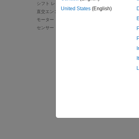
シフト レジスタ
Ard
United States
(English)
直交エンコーダー
CAN
モーター
Ard
センサー
F
I
I