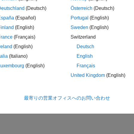
uino ハードウェアに接続されたシリアル デバイスの読み取りと
Deutschland
(Deutsch)
Österreich
(Deutsch)
 インターフェイス
España
(Español)
Portugal
(English)
uino ハードウェア上の CAN シールドからの CAN メッセー
inland
(English)
Sweden
(English)
France
(Français)
Switzerland
この情報は役に立ちました
reland
(English)
Deutsch
talia
(Italiano)
English
Luxembourg
(English)
Français
United Kingdom
(English)
最寄りの営業オフィスへのお問い合わせ