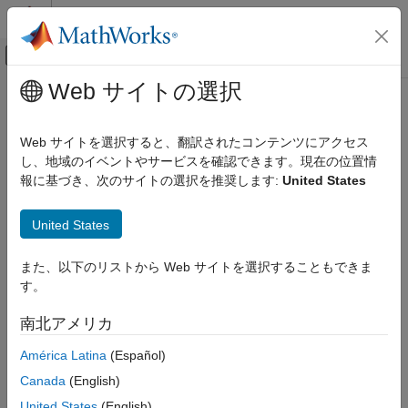
コンテンツへスキップ
MATLAB ヘルプ センター
オフキャンバス ナビゲーション メ
メインコンテンツ
Web サイトの選択
ドキュメンテーションのホーム
教育と学習
Web サイトを選択すると、翻訳されたコンテンツにアクセス
カテゴリ
し、地域のイベントやサービスを確認できます。現在の位置情
この情報は役に立ちましたか？
報に基づき、次のサイトの選択を推奨します:
United States
MATLAB and Simulink Online Courses
MATLAB and Simulink Online Courses
と学習管理システム (LMS) の連携
United States
受講者の進捗状況の監視
また、以下のリストから Web サイトを選択することもできま
MATLAB Course Designer
す。
MATLAB Grader
南北アメリカ
América Latina
(Español)
Canada
(English)
United States
(English)