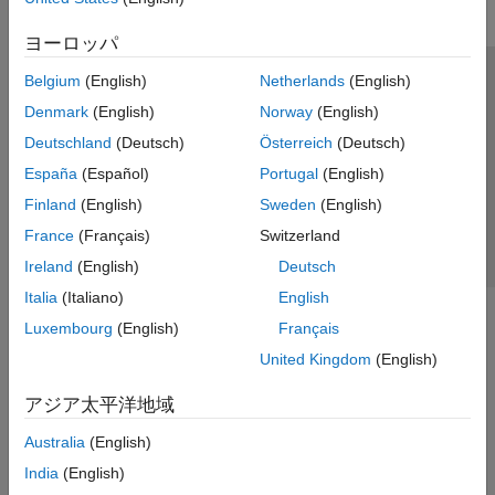
ヨーロッパ
Belgium
(English)
Netherlands
(English)
トラストセンター
商標
プライバシー ポリシー
Denmark
(English)
Norway
(English)
違法コピー防止
アプリケーション ステータス
お問い合わせ
Deutschland
(Deutsch)
Österreich
(Deutsch)
© 1994-2026 The MathWorks, Inc.
España
(Español)
Portugal
(English)
Finland
(English)
Sweden
(English)
Web サイ
日本
France
(Français)
Switzerland
Ireland
(English)
Deutsch
Italia
(Italiano)
English
Luxembourg
(English)
Français
United Kingdom
(English)
アジア太平洋地域
Australia
(English)
India
(English)