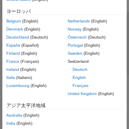
ヨーロッパ
Belgium
(English)
Netherlands
(English)
トラストセンター
商標
プライバシー ポリシー
Denmark
(English)
Norway
(English)
違法コピー防止
アプリケーション ステータス
お問い合わせ
Deutschland
(Deutsch)
Österreich
(Deutsch)
© 1994-2026 The MathWorks, Inc.
España
(Español)
Portugal
(English)
Finland
(English)
Sweden
(English)
Web サイ
日本
France
(Français)
Switzerland
Ireland
(English)
Deutsch
Italia
(Italiano)
English
Luxembourg
(English)
Français
United Kingdom
(English)
アジア太平洋地域
Australia
(English)
India
(English)