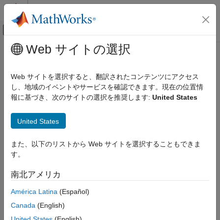
コンテンツへスキップ
MATLAB ヘルプ センター
オフキャンバス ナビゲーション メ
メインコンテンツ
Web サイトの選択
ドキュメンテーションのホーム
Wireless Communications
Web サイトを選択すると、翻訳されたコンテンツにアクセス
し、地域のイベントやサービスを確認できます。現在の位置情
報に基づき、次のサイトの選択を推奨します:
United States
How useful was this information?
United States
また、以下のリストから Web サイトを選択することもできま
す。
南北アメリカ
América Latina
(Español)
Canada
(English)
United States
(English)