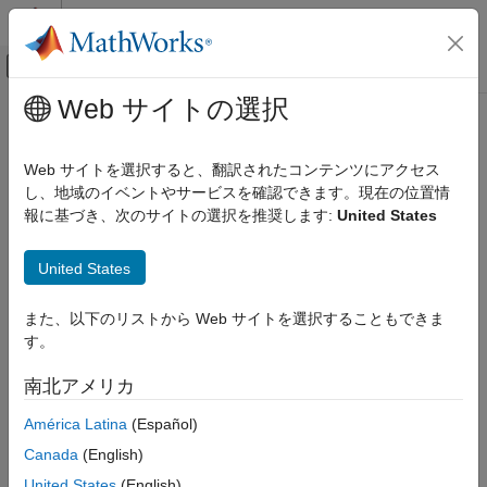
コンテンツへスキップ
MATLAB ヘルプ センター
オフキャンバス ナビゲーション メ
メインコンテンツ
Web サイトの選択
ドキュメンテーションのホーム
Wireless Communications
Web サイトを選択すると、翻訳されたコンテンツにアクセス
し、地域のイベントやサービスを確認できます。現在の位置情
報に基づき、次のサイトの選択を推奨します:
United States
How useful was this information?
United States
また、以下のリストから Web サイトを選択することもできま
す。
南北アメリカ
América Latina
(Español)
Canada
(English)
United States
(English)