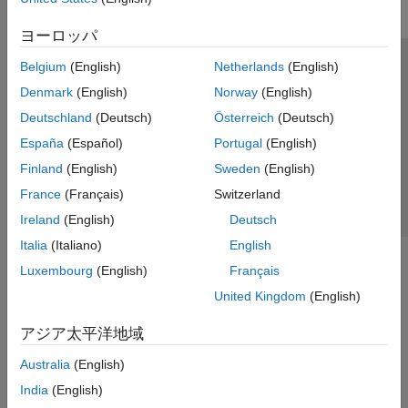
ヨーロッパ
Belgium
(English)
Netherlands
(English)
トラストセンター
商標
プライバシー ポリシー
Denmark
(English)
Norway
(English)
違法コピー防止
アプリケーション ステータス
お問い合わせ
Deutschland
(Deutsch)
Österreich
(Deutsch)
© 1994-2026 The MathWorks, Inc.
España
(Español)
Portugal
(English)
Finland
(English)
Sweden
(English)
Web サイ
日本
France
(Français)
Switzerland
Ireland
(English)
Deutsch
Italia
(Italiano)
English
Luxembourg
(English)
Français
United Kingdom
(English)
アジア太平洋地域
Australia
(English)
India
(English)