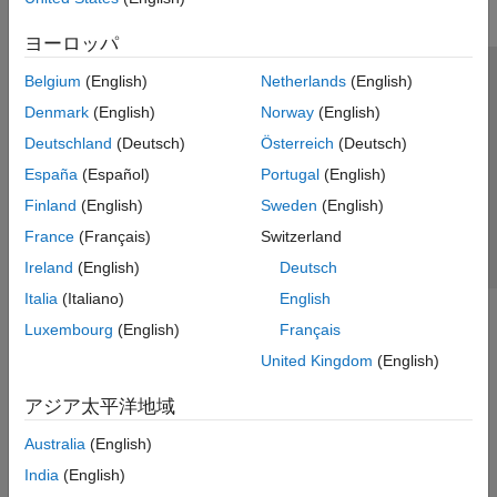
ヨーロッパ
Belgium
(English)
Netherlands
(English)
トラストセンター
商標
プライバシー ポリシー
Denmark
(English)
Norway
(English)
違法コピー防止
アプリケーション ステータス
お問い合わせ
Deutschland
(Deutsch)
Österreich
(Deutsch)
© 1994-2026 The MathWorks, Inc.
España
(Español)
Portugal
(English)
Finland
(English)
Sweden
(English)
Web サイ
日本
France
(Français)
Switzerland
Ireland
(English)
Deutsch
Italia
(Italiano)
English
Luxembourg
(English)
Français
United Kingdom
(English)
アジア太平洋地域
Australia
(English)
India
(English)