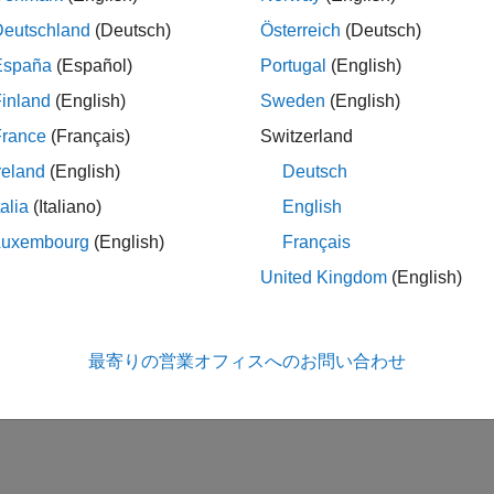
Deutschland
(Deutsch)
Österreich
(Deutsch)
España
(Español)
Portugal
(English)
inland
(English)
Sweden
(English)
France
(Français)
Switzerland
reland
(English)
Deutsch
talia
(Italiano)
English
Luxembourg
(English)
Français
United Kingdom
(English)
最寄りの営業オフィスへのお問い合わせ