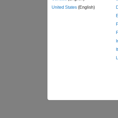
United States
(English)
F
I
I