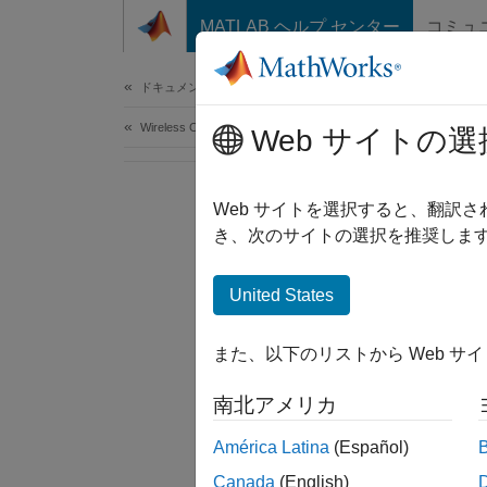
コンテンツへスキップ
MATLAB ヘルプ センター
コミュ
Document
ドキュメンテーションのホーム
Wireless Communications
Web サイトの選
Web サイトを選択すると、翻訳
き、次のサイトの選択を推奨します
United States
また、以下のリストから Web サ
南北アメリカ
América Latina
(Español)
Canada
(English)