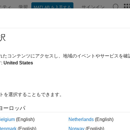
ニティ
学習
サインイン
MATLAB を入手する
ation
Examples
Functions
Blocks
Apps
Videos
択
されたコンテンツにアクセスし、地域のイベントやサービスを
How useful was this informa
:
United States
イトを選択することもできます。
ヨーロッパ
Belgium
(English)
Netherlands
(English)
Denmark
(English)
Norway
(English)