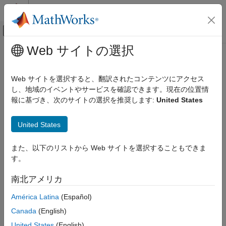
コンテンツへスキップ
MATLAB ヘルプ センター
オフキャンバス ナビゲーション メ
メインコンテンツ
Web サイトの選択
ドキュメンテーションのホーム
イメージ処理とコンピューター ビジョン
Web サイトを選択すると、翻訳されたコンテンツにアクセス
し、地域のイベントやサービスを確認できます。現在の位置情
この情報は役に立ちましたか？
報に基づき、次のサイトの選択を推奨します:
United States
United States
また、以下のリストから Web サイトを選択することもできま
す。
南北アメリカ
América Latina
(Español)
Canada
(English)
United States
(English)