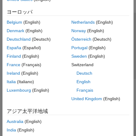
ヨーロッパ
Belgium
(English)
Netherlands
(English)
トラストセンター
商標
プライバシー ポリシー
Denmark
(English)
Norway
(English)
違法コピー防止
アプリケーション ステータス
お問い合わせ
Deutschland
(Deutsch)
Österreich
(Deutsch)
© 1994-2026 The MathWorks, Inc.
España
(Español)
Portugal
(English)
Finland
(English)
Sweden
(English)
Web サイ
日本
France
(Français)
Switzerland
Ireland
(English)
Deutsch
Italia
(Italiano)
English
Luxembourg
(English)
Français
United Kingdom
(English)
アジア太平洋地域
Australia
(English)
India
(English)