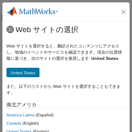
コンテンツへスキップ
MATLAB ヘルプ センター
オフキャンバス ナビゲーション メ
メインコンテンツ
Web サイトの選択
ドキュメンテーションのホーム
テストと計測
Web サイトを選択すると、翻訳されたコンテンツにアクセス
し、地域のイベントやサービスを確認できます。現在の位置情
報に基づき、次のサイトの選択を推奨します:
United States
この情報は役に立ちましたか？
United States
また、以下のリストから Web サイトを選択することもできま
す。
南北アメリカ
América Latina
(Español)
Canada
(English)
United States
(English)