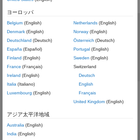
ヨーロッパ
Belgium
(English)
Netherlands
(English)
トラストセンター
商標
プライバシー ポリシー
Denmark
(English)
Norway
(English)
違法コピー防止
アプリケーション ステータス
お問い合わせ
Deutschland
(Deutsch)
Österreich
(Deutsch)
© 1994-2026 The MathWorks, Inc.
España
(Español)
Portugal
(English)
Finland
(English)
Sweden
(English)
Web サイ
日本
France
(Français)
Switzerland
Ireland
(English)
Deutsch
Italia
(Italiano)
English
Luxembourg
(English)
Français
United Kingdom
(English)
アジア太平洋地域
Australia
(English)
India
(English)