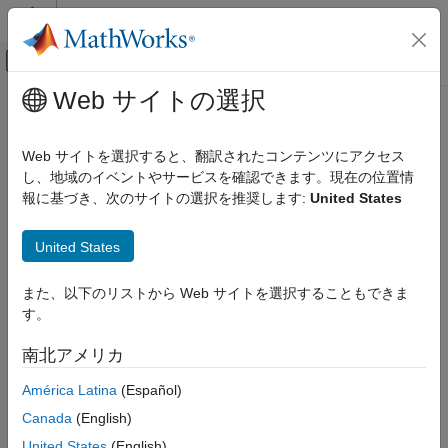
コンテンツへスキップ
MATLAB ヘルプ センター
オフキャンバス ナビゲーション メ
メインコンテンツ
Web サイトの選択
ドキュメンテーションのホーム
テストと計測
Web サイトを選択すると、翻訳されたコンテンツにアクセス
し、地域のイベントやサービスを確認できます。現在の位置情
報に基づき、次のサイトの選択を推奨します:
United States
この情報は役に立ちましたか？
United States
また、以下のリストから Web サイトを選択することもできま
す。
南北アメリカ
América Latina
(Español)
Canada
(English)
United States
(English)