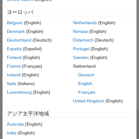
MATLAB の
Bluetooth 通信
を参照してください。
VISAインターフェース
ヨーロッパ
既存のコードを推奨機能に移行する方法の詳細については、
bluetooth インターフェイスへのコードの遷移
を参照してくださ
Belgium
(English)
Netherlands
(English)
い。
Denmark
(English)
Norway
(English)
トピック
Deutschland
(Deutsch)
Österreich
(Deutsch)
España
(Español)
Portugal
(English)
bluetooth インターフェイスへのコードの遷移
Finland
(English)
Sweden
(English)
の代わりに
を使用して Bluetooth デバイス
Bluetooth
bluetooth
に接続する。
France
(Français)
Switzerland
Ireland
(English)
Deutsch
この情報は役に立ちましたか？
Italia
(Italiano)
English
Luxembourg
(English)
Français
United Kingdom
(English)
アジア太平洋地域
トラストセンター
商標
プライバシー ポリシー
Australia
(English)
違法コピー防止
アプリケーション ステータス
お問い合わせ
India
(English)
© 1994-2026 The MathWorks, Inc.