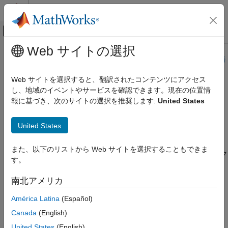
コンテンツへスキップ
MATLAB ヘルプ センター
オフキャンバス ナビゲーション メ
メインコンテンツ
Web サイトの選択
ドキュメンテーションのホーム
このページは機械翻訳を使用して翻訳されました。最新版の英語
を参照するには、ここをクリックします。
テストと計測
Web サイトを選択すると、翻訳されたコンテンツにアクセス
し、地域のイベントやサービスを確認できます。現在の位置情
Bluetooth
コミュニケーション
Instrument Control Toolbox
報に基づき、次のサイトの選択を推奨します:
United States
インターフェースベースの機器通信
カテゴリ
®
Bluetooth
インターフェースを使用した通信
United States
Bluetooth デバイスとの通信のサポートが Instrument Control
インターフェースベースの通信
®
Toolbox™ から MATLAB
に移動しました。既存の
イ
Bluetooth
Bluetooth コミュニケーション
また、以下のリストから Web サイトを選択することもできま
ンターフェイスとそのオブジェクト プロパティおよびオブジェク
I2C通信
す。
ト関数は、将来のリリースで削除される予定です。代わりに、
SPI通信
(大文字と小文字が区別される) インターフェースとそ
bluetooth
南北アメリカ
TCP/IP インターフェース
の関数およびプロパティを使用してください。
UDP インターフェース
América Latina
(Español)
シリアルポートインターフェース
Instrument Control Toolbox がなくても新しいインターフェース
Canada
(English)
を使用できます。新しいインターフェースの詳細については、
GPIB インターフェース
United States
(English)