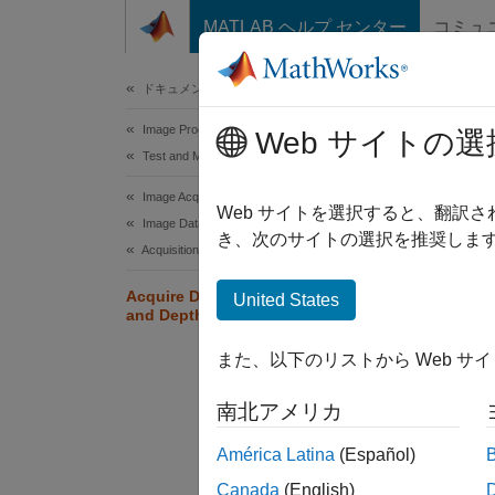
コンテンツへスキップ
MATLAB ヘルプ センター
コミュ
Document
ドキュメンテーションのホーム
Image Processing and Computer Vision
Acq
Web サイトの選
Test and Measurement
Sim
Image Acquisition Toolbox
Web サイトを選択すると、翻訳
Image Data Acquisition
き、次のサイトの選択を推奨します
You can
Acquisition Using Kinect for Windows Hardware
triggeri
Acquire Data from Kinect V1 Color
United States
and Depth Devices Simultaneously
This ex
また、以下のリストから Web サ
Cr
南北アメリカ
América Latina
(Español)
Canada
(English)