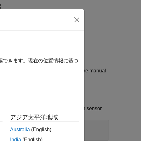
Answers
Depth Devices
確認できます。現在の位置情報に基づ
eam and the depth stream using software manual
er both objects.
 color sensor and Device 2 is the depth sensor.
アジア太平洋地域
Australia
(English)
India
(English)