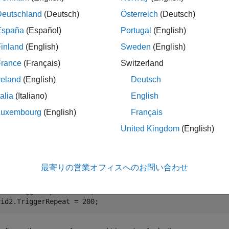
Deutschland
(Deutsch)
Österreich
(Deutsch)
t the source properties for the depth device.
España
(Español)
Portugal
(English)
inland
(English)
Sweden
(English)
srcDepth = getselectedsource(vid2);
France
(Français)
Switzerland
t the frames per trigger for both devices to 1.
reland
(English)
Deutsch
talia
(Italiano)
English
vid.FramesPerTrigger = 1;

Luxembourg
(English)
Français
vid2.FramesPerTrigger = 1;
United Kingdom
(English)
t the trigger repeat for both devices to 200, in order to acquire 
pth sensor.
最寄りの営業オフィスへのお問い合わせ
vid.TriggerRepeat = 200;

vid2.TriggerRepeat = 200;