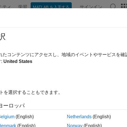
ニティ
学習
サインイン
MATLAB を入手する
ation
Examples
Functions
Blocks
Apps
Videos
uire Data from
Kinect
V1 Color and 
択
ultaneously
されたコンテンツにアクセスし、地域のイベントやサービスを
:
United States
®
®
 synchronize the data from the Kinect
for Windows
color str
ng.
ample shows the synchronization method used to manually trigg
イトを選択することもできます。
eate the objects for the color and depth sensors. Device 1 is the
ヨーロッパ
vid = videoinput('kinect',1);

Belgium
(English)
Netherlands
(English)
vid2 = videoinput('kinect',2);
Denmark
(English)
Norway
(English)