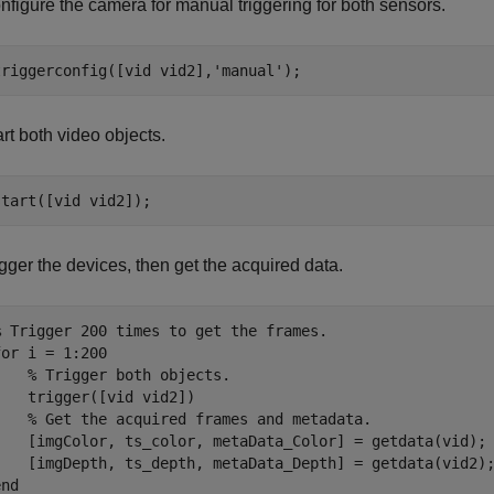
nfigure the camera for manual triggering for both sensors.
triggerconfig([vid vid2],'manual');
art both video objects.
start([vid vid2]);
igger the devices, then get the acquired data.
% Trigger 200 times to get the frames.

for i = 1:200

    % Trigger both objects.

    trigger([vid vid2])

    % Get the acquired frames and metadata.

    [imgColor, ts_color, metaData_Color] = getdata(vid);

    [imgDepth, ts_depth, metaData_Depth] = getdata(vid2);
end