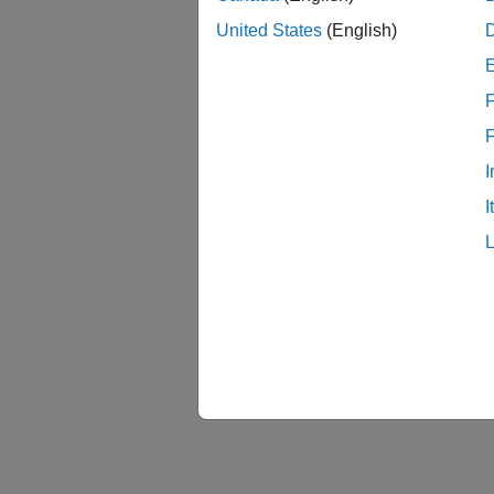
United States
(English)
F
I
I