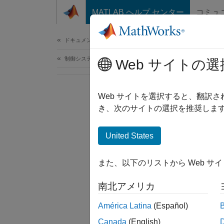
コンテンツへスキップ
MATLAB ヘルプ センター
コミュ
ドキュメ
ドキュメンテーションのホーム
制御システム
Web サイトの選
Web サイトを選択すると、翻訳
き、次のサイトの選択を推奨します
United States
また、以下のリストから Web サ
南北アメリカ
América Latina
(Español)
Canada
(English)