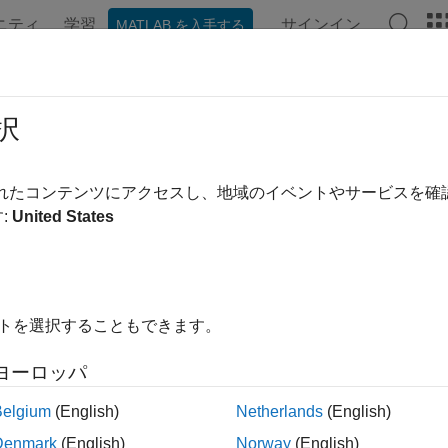
ニティ
学習
サインイン
MATLAB を入手する
ンテーション
例
関数
ブロック
アプリ
ビデオ
択
されたコンテンツにアクセスし、地域のイベントやサービスを
この情報は役に立ちました
:
United States
イトを選択することもできます。
ヨーロッパ
Belgium
(English)
Netherlands
(English)
Denmark
(English)
Norway
(English)