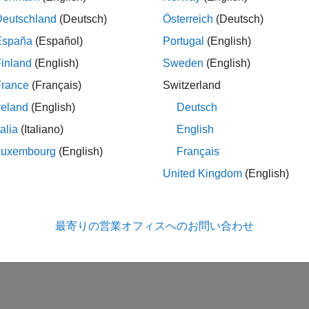
Deutschland
(Deutsch)
Österreich
(Deutsch)
España
(Español)
Portugal
(English)
inland
(English)
Sweden
(English)
France
(Français)
Switzerland
reland
(English)
Deutsch
talia
(Italiano)
English
Luxembourg
(English)
Français
United Kingdom
(English)
最寄りの営業オフィスへのお問い合わせ