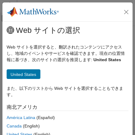
コンテンツへスキップ
MATLAB ヘルプ センター
オフキャンバス ナビゲーション メ
メインコンテンツ
Web サイトの選択
ドキュメンテーションのホーム
制御システム
Web サイトを選択すると、翻訳されたコンテンツにアクセス
し、地域のイベントやサービスを確認できます。現在の位置情
報に基づき、次のサイトの選択を推奨します:
United States
この情報は役に立ちましたか？
United States
また、以下のリストから Web サイトを選択することもできま
す。
南北アメリカ
América Latina
(Español)
Canada
(English)
United States
(English)