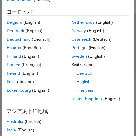
ヨーロッパ
Belgium
(English)
Netherlands
(English)
トラストセンター
商標
プライバシー ポリシー
Denmark
(English)
Norway
(English)
違法コピー防止
アプリケーション ステータス
お問い合わせ
Deutschland
(Deutsch)
Österreich
(Deutsch)
© 1994-2026 The MathWorks, Inc.
España
(Español)
Portugal
(English)
Finland
(English)
Sweden
(English)
Web サイ
日本
France
(Français)
Switzerland
Ireland
(English)
Deutsch
Italia
(Italiano)
English
Luxembourg
(English)
Français
United Kingdom
(English)
アジア太平洋地域
Australia
(English)
India
(English)