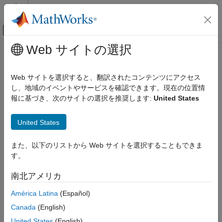
コンテンツへスキップ
MATLAB ヘルプ センター
オフキャンバス ナビゲーション メ
メインコンテンツ
Web サイトの選択
ドキュメンテーションのホーム
制御システム
Web サイトを選択すると、翻訳されたコンテンツにアクセス
し、地域のイベントやサービスを確認できます。現在の位置情
報に基づき、次のサイトの選択を推奨します:
United States
この情報は役に立ちましたか？
United States
また、以下のリストから Web サイトを選択することもできま
す。
南北アメリカ
América Latina
(Español)
Canada
(English)
United States
(English)