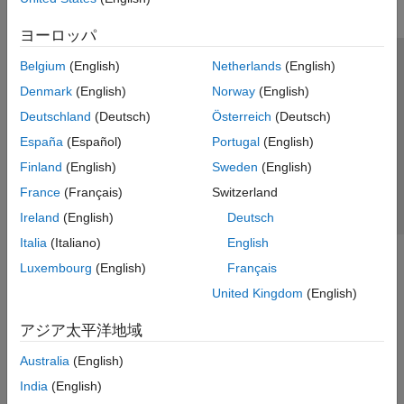
ヨーロッパ
Belgium
(English)
Netherlands
(English)
トラストセンター
商標
プライバシー ポリシー
Denmark
(English)
Norway
(English)
違法コピー防止
アプリケーション ステータス
お問い合わせ
Deutschland
(Deutsch)
Österreich
(Deutsch)
© 1994-2026 The MathWorks, Inc.
España
(Español)
Portugal
(English)
Finland
(English)
Sweden
(English)
Web サイ
日本
France
(Français)
Switzerland
Ireland
(English)
Deutsch
Italia
(Italiano)
English
Luxembourg
(English)
Français
United Kingdom
(English)
アジア太平洋地域
Australia
(English)
India
(English)