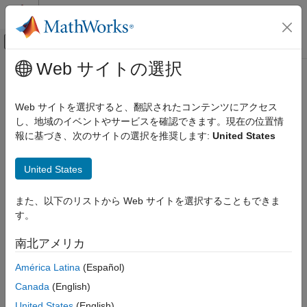
コンテンツへスキップ
MATLAB ヘルプ センター
オフキャンバス ナビゲーション メ
メインコンテンツ
Web サイトの選択
ドキュメンテーションのホーム
Test and Measurement
Web サイトを選択すると、翻訳されたコンテンツにアクセス
し、地域のイベントやサービスを確認できます。現在の位置情
How useful was this information?
報に基づき、次のサイトの選択を推奨します:
United States
United States
また、以下のリストから Web サイトを選択することもできま
す。
南北アメリカ
América Latina
(Español)
Canada
(English)
United States
(English)