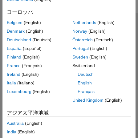
ヨーロッパ
Belgium
(English)
Netherlands
(English)
トラストセンター
商標
プライバシー ポリシー
Denmark
(English)
Norway
(English)
違法コピー防止
アプリケーション ステータス
お問い合わせ
Deutschland
(Deutsch)
Österreich
(Deutsch)
© 1994-2026 The MathWorks, Inc.
España
(Español)
Portugal
(English)
Finland
(English)
Sweden
(English)
Web サイ
日本
France
(Français)
Switzerland
Ireland
(English)
Deutsch
Italia
(Italiano)
English
Luxembourg
(English)
Français
United Kingdom
(English)
アジア太平洋地域
Australia
(English)
India
(English)