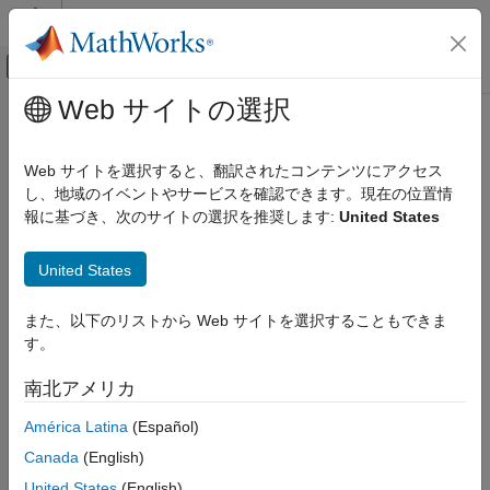
コンテンツへスキップ
MATLAB ヘルプ センター
オフキャンバス ナビゲーション メ
メインコンテンツ
Web サイトの選択
ドキュメンテーションのホーム
物理モデリング
Web サイトを選択すると、翻訳されたコンテンツにアクセス
し、地域のイベントやサービスを確認できます。現在の位置情
この情報は役に立ちましたか？
報に基づき、次のサイトの選択を推奨します:
United States
United States
また、以下のリストから Web サイトを選択することもできま
す。
南北アメリカ
América Latina
(Español)
Canada
(English)
United States
(English)