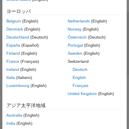
ヨーロッパ
Belgium
(English)
Netherlands
(English)
トラストセンター
商標
プライバシー ポリシー
Denmark
(English)
Norway
(English)
違法コピー防止
アプリケーション ステータス
お問い合わせ
Deutschland
(Deutsch)
Österreich
(Deutsch)
© 1994-2026 The MathWorks, Inc.
España
(Español)
Portugal
(English)
Finland
(English)
Sweden
(English)
Web サイ
日本
France
(Français)
Switzerland
Ireland
(English)
Deutsch
Italia
(Italiano)
English
Luxembourg
(English)
Français
United Kingdom
(English)
アジア太平洋地域
Australia
(English)
India
(English)