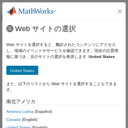
コンテンツへスキップ
MATLAB ヘルプ センター
オフキャンバス ナビゲーション メ
メインコンテンツ
Web サイトの選択
ドキュメンテーションのホーム
コード生成
Web サイトを選択すると、翻訳されたコンテンツにアクセス
FPGA、ASIC、および SoC 開発
し、地域のイベントやサービスを確認できます。現在の位置情
報に基づき、次のサイトの選択を推奨します:
United States
この情報は役に立ちましたか？
United States
また、以下のリストから Web サイトを選択することもできま
す。
南北アメリカ
América Latina
(Español)
Canada
(English)
United States
(English)