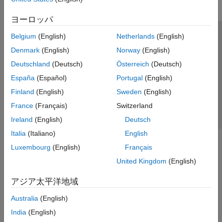
ヨーロッパ
Belgium
(English)
Netherlands
(English)
トラストセンター
商標
プライバシー ポリシー
Denmark
(English)
Norway
(English)
違法コピー防止
アプリケーション ステータス
お問い合わせ
Deutschland
(Deutsch)
Österreich
(Deutsch)
© 1994-2026 The MathWorks, Inc.
España
(Español)
Portugal
(English)
Finland
(English)
Sweden
(English)
Web サイ
日本
France
(Français)
Switzerland
Ireland
(English)
Deutsch
Italia
(Italiano)
English
Luxembourg
(English)
Français
United Kingdom
(English)
アジア太平洋地域
Australia
(English)
India
(English)