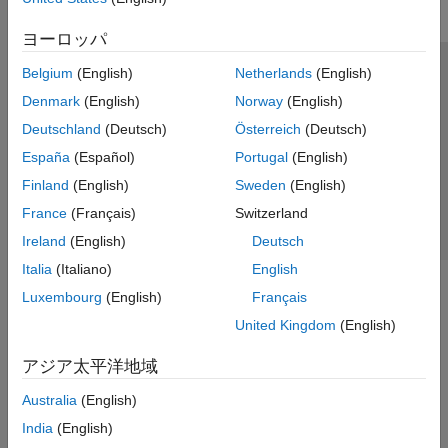
ヨーロッパ
Belgium
(English)
Netherlands
(English)
トラストセンター
商標
プライバシー ポリシー
Denmark
(English)
Norway
(English)
違法コピー防止
アプリケーション ステータス
お問い合わせ
Deutschland
(Deutsch)
Österreich
(Deutsch)
© 1994-2026 The MathWorks, Inc.
España
(Español)
Portugal
(English)
Finland
(English)
Sweden
(English)
Web サイ
日本
France
(Français)
Switzerland
Ireland
(English)
Deutsch
Italia
(Italiano)
English
Luxembourg
(English)
Français
United Kingdom
(English)
アジア太平洋地域
Australia
(English)
India
(English)