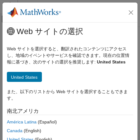
コンテンツへスキップ
MATLAB ヘルプ センター
オフキャンバス ナビゲーション メ
メインコンテンツ
Web サイトの選択
ドキュメンテーションのホーム
コード生成
Web サイトを選択すると、翻訳されたコンテンツにアクセス
FPGA、ASIC、および SoC 開発
し、地域のイベントやサービスを確認できます。現在の位置情
報に基づき、次のサイトの選択を推奨します:
United States
この情報は役に立ちましたか？
United States
また、以下のリストから Web サイトを選択することもできま
す。
南北アメリカ
América Latina
(Español)
Canada
(English)
United States
(English)