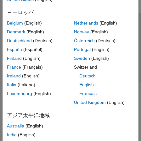
ヨーロッパ
Belgium
(English)
Netherlands
(English)
トラストセンター
商標
プライバシー ポリシー
Denmark
(English)
Norway
(English)
違法コピー防止
アプリケーション ステータス
お問い合わせ
Deutschland
(Deutsch)
Österreich
(Deutsch)
© 1994-2026 The MathWorks, Inc.
España
(Español)
Portugal
(English)
Finland
(English)
Sweden
(English)
Web サイ
日本
France
(Français)
Switzerland
Ireland
(English)
Deutsch
Italia
(Italiano)
English
Luxembourg
(English)
Français
United Kingdom
(English)
アジア太平洋地域
Australia
(English)
India
(English)