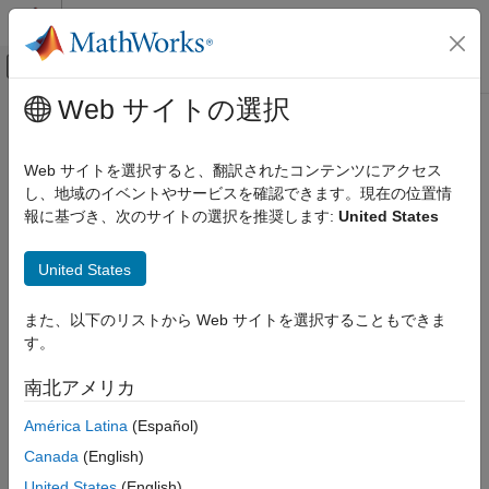
コンテンツへスキップ
MATLAB ヘルプ センター
オフキャンバス ナビゲーション メ
メインコンテンツ
Web サイトの選択
ドキュメンテーションのホーム
コード生成
Web サイトを選択すると、翻訳されたコンテンツにアクセス
FPGA、ASIC、および SoC 開発
し、地域のイベントやサービスを確認できます。現在の位置情
報に基づき、次のサイトの選択を推奨します:
United States
この情報は役に立ちましたか？
United States
また、以下のリストから Web サイトを選択することもできま
す。
南北アメリカ
América Latina
(Español)
Canada
(English)
United States
(English)