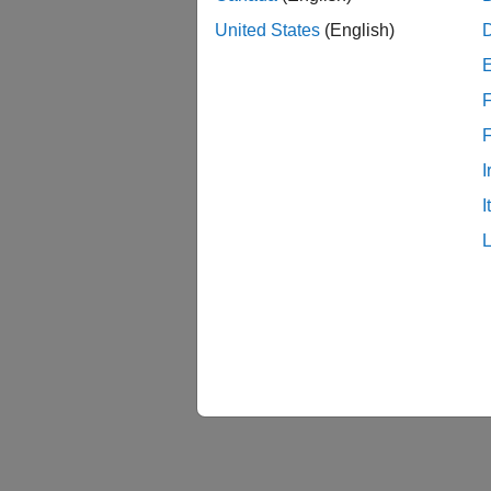
United States
(English)
F
I
I