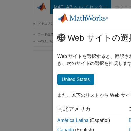
コンテンツへスキップ
MATLAB ヘルプ センター
コミュ
ドキュメ
ドキュメンテーションのホーム
コード生成
Web サイトの選
FPGA、ASIC、および SoC 開発
Web サイトを選択すると、翻訳
き、次のサイトの選択を推奨します
United States
また、以下のリストから Web サ
南北アメリカ
América Latina
(Español)
Canada
(English)