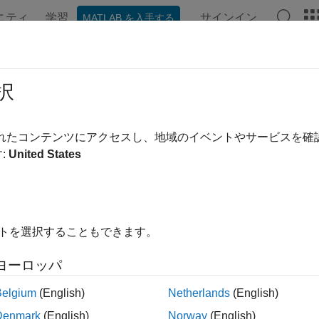
ニティ
学習
サインイン
MATLAB を入手する
ンテーション
例
関数
ブロック
アプリ
ビデオ
択
されたコンテンツにアクセスし、地域のイベントやサービスを
この情報は役に立ちました
:
United States
イトを選択することもできます。
ヨーロッパ
Belgium
(English)
Netherlands
(English)
Denmark
(English)
Norway
(English)