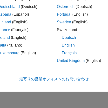
Deutschland
(Deutsch)
Österreich
(Deutsch)
España
(Español)
Portugal
(English)
inland
(English)
Sweden
(English)
France
(Français)
Switzerland
reland
(English)
Deutsch
talia
(Italiano)
English
Luxembourg
(English)
Français
United Kingdom
(English)
最寄りの営業オフィスへのお問い合わせ