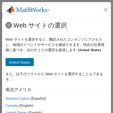
コンテンツへスキップ
MATLAB ヘルプ センター
オフキャンバス ナビゲーション メ
メインコンテンツ
Web サイトの選択
ドキュメンテーションのホーム
数学および最適化
Web サイトを選択すると、翻訳されたコンテンツにアクセス
し、地域のイベントやサービスを確認できます。現在の位置情
報に基づき、次のサイトの選択を推奨します:
United States
この情報は役に立ちましたか？
United States
また、以下のリストから Web サイトを選択することもできま
す。
南北アメリカ
América Latina
(Español)
Canada
(English)
United States
(English)