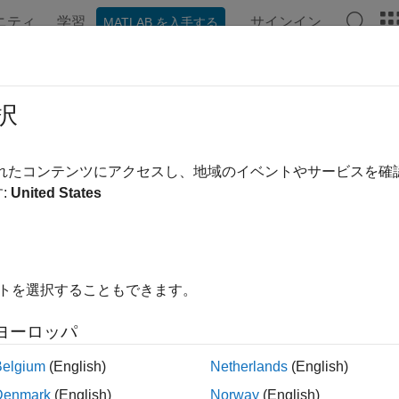
ニティ
学習
サインイン
MATLAB を入手する
ンテーション
例
関数
ブロック
アプリ
ビデオ
択
されたコンテンツにアクセスし、地域のイベントやサービスを
この情報は役に立ちました
:
United States
イトを選択することもできます。
ヨーロッパ
Belgium
(English)
Netherlands
(English)
Denmark
(English)
Norway
(English)