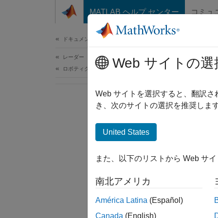
コンテンツへスキップ
MATLAB ヘルプ センター
コミュ
ドキュメ
ドキュメンテーションのホーム
レーダー
Web サイトの選
ロボティクスおよび自律システム
Web サイトを選択すると、翻訳
き、次のサイトの選択を推奨します
United States
また、以下のリストから Web サ
南北アメリカ
América Latina
(Español)
Canada
(English)