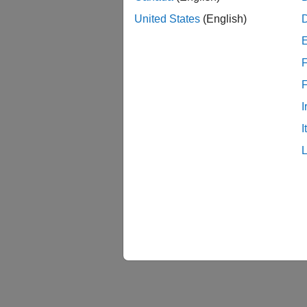
United States
(English)
F
I
I