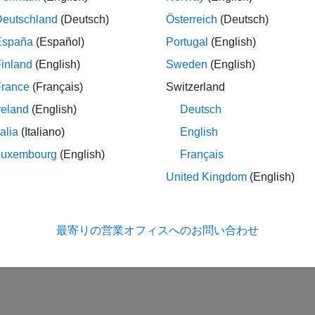
Deutschland
(Deutsch)
Österreich
(Deutsch)
España
(Español)
Portugal
(English)
inland
(English)
Sweden
(English)
France
(Français)
Switzerland
reland
(English)
Deutsch
talia
(Italiano)
English
Luxembourg
(English)
Français
United Kingdom
(English)
最寄りの営業オフィスへのお問い合わせ