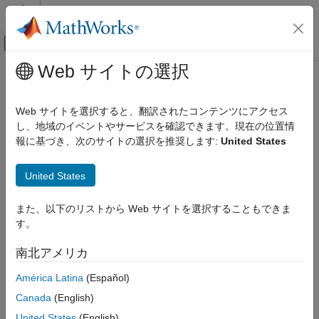
コンテンツへスキップ
MATLAB ヘルプ センター
オフキャンバス ナビゲーション メ
メインコンテンツ
Web サイトの選択
ドキュメンテーションのホーム
コード生成
Web サイトを選択すると、翻訳されたコンテンツにアクセス
FPGA、ASIC、および SoC 開発
し、地域のイベントやサービスを確認できます。現在の位置情
報に基づき、次のサイトの選択を推奨します:
United States
この情報は役に立ちましたか？
United States
また、以下のリストから Web サイトを選択することもできま
す。
南北アメリカ
América Latina
(Español)
Canada
(English)
United States
(English)