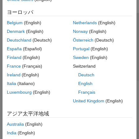
ヨーロッパ
Belgium
(English)
Netherlands
(English)
トラストセンター
商標
プライバシー ポリシー
Denmark
(English)
Norway
(English)
違法コピー防止
アプリケーション ステータス
お問い合わせ
Deutschland
(Deutsch)
Österreich
(Deutsch)
© 1994-2026 The MathWorks, Inc.
España
(Español)
Portugal
(English)
Finland
(English)
Sweden
(English)
Web サイ
日本
France
(Français)
Switzerland
Ireland
(English)
Deutsch
Italia
(Italiano)
English
Luxembourg
(English)
Français
United Kingdom
(English)
アジア太平洋地域
Australia
(English)
India
(English)