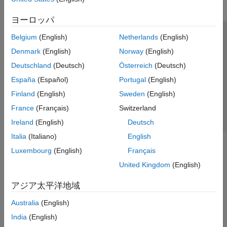
ヨーロッパ
Belgium
(English)
Netherlands
(English)
トラストセンター
商標
プライバシー ポリシー
Denmark
(English)
Norway
(English)
違法コピー防止
アプリケーション ステータス
お問い合わせ
Deutschland
(Deutsch)
Österreich
(Deutsch)
© 1994-2026 The MathWorks, Inc.
España
(Español)
Portugal
(English)
Finland
(English)
Sweden
(English)
Web サイ
日本
France
(Français)
Switzerland
Ireland
(English)
Deutsch
Italia
(Italiano)
English
Luxembourg
(English)
Français
United Kingdom
(English)
アジア太平洋地域
Australia
(English)
India
(English)