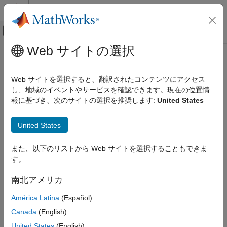
コンテンツへスキップ
MATLAB ヘルプ センター
オフキャンバス ナビゲーション メ
メインコンテンツ
Web サイトの選択
ドキュメンテーションのホーム
コード生成
Web サイトを選択すると、翻訳されたコンテンツにアクセス
FPGA、ASIC、および SoC 開発
し、地域のイベントやサービスを確認できます。現在の位置情
報に基づき、次のサイトの選択を推奨します:
United States
この情報は役に立ちましたか？
United States
また、以下のリストから Web サイトを選択することもできま
す。
南北アメリカ
América Latina
(Español)
Canada
(English)
United States
(English)