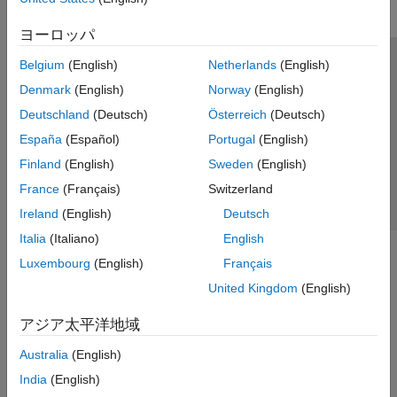
ヨーロッパ
Belgium
(English)
Netherlands
(English)
トラストセンター
商標
プライバシー ポリシー
Denmark
(English)
Norway
(English)
違法コピー防止
アプリケーション ステータス
お問い合わせ
Deutschland
(Deutsch)
Österreich
(Deutsch)
© 1994-2026 The MathWorks, Inc.
España
(Español)
Portugal
(English)
Finland
(English)
Sweden
(English)
Web サイ
日本
France
(Français)
Switzerland
Ireland
(English)
Deutsch
Italia
(Italiano)
English
Luxembourg
(English)
Français
United Kingdom
(English)
アジア太平洋地域
Australia
(English)
India
(English)