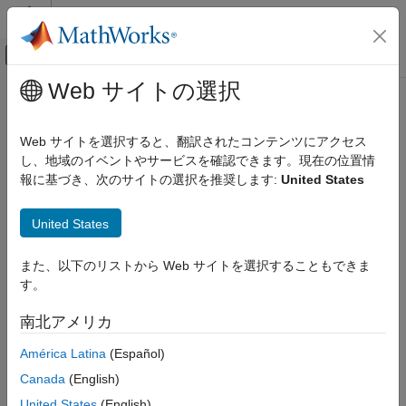
コンテンツへスキップ
MATLAB ヘルプ センター
オフキャンバス ナビゲーション メ
メインコンテンツ
Web サイトの選択
ドキュメンテーションのホーム
コード生成
Web サイトを選択すると、翻訳されたコンテンツにアクセス
FPGA、ASIC、および SoC 開発
し、地域のイベントやサービスを確認できます。現在の位置情
報に基づき、次のサイトの選択を推奨します:
United States
この情報は役に立ちましたか？
United States
また、以下のリストから Web サイトを選択することもできま
す。
南北アメリカ
América Latina
(Español)
Canada
(English)
United States
(English)