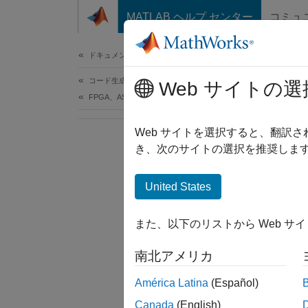
コンテンツへスキップ
MATLAB ヘルプ センター
コミュ
ドキュメ
ドキュメンテーションのホーム
コード生成
Web サイトの選
FPGA、ASIC、および SoC 開発
Web サイトを選択すると、翻訳
き、次のサイトの選択を推奨します
United States
また、以下のリストから Web サ
南北アメリカ
América Latina
(Español)
Canada
(English)