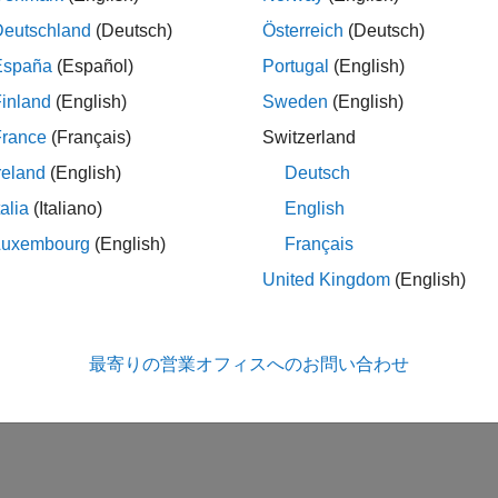
Deutschland
(Deutsch)
Österreich
(Deutsch)
España
(Español)
Portugal
(English)
inland
(English)
Sweden
(English)
France
(Français)
Switzerland
reland
(English)
Deutsch
talia
(Italiano)
English
Luxembourg
(English)
Français
United Kingdom
(English)
最寄りの営業オフィスへのお問い合わせ