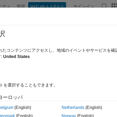
ニティ
学習
サインイン
MATLAB を入手する
ンテーション
例
関数
ブロック
アプリ
ビデオ
択
されたコンテンツにアクセスし、地域のイベントやサービスを
この情報は役に立ちました
:
United States
イトを選択することもできます。
ヨーロッパ
Belgium
(English)
Netherlands
(English)
Denmark
(English)
Norway
(English)