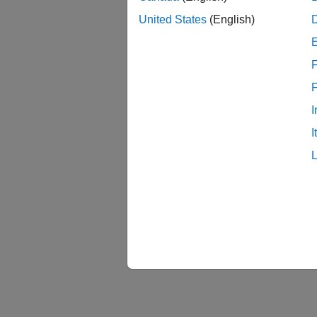
United States
(English)
F
I
I