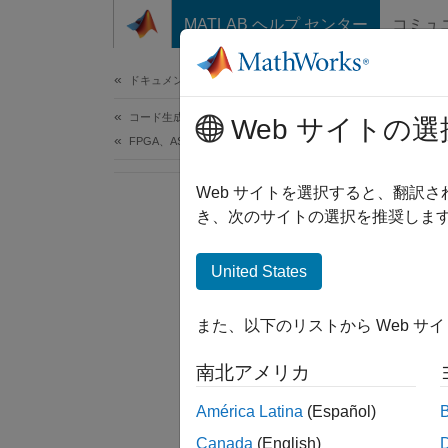
コンテンツへスキップ
MATLAB ヘルプ センター
コミュ
ドキュメ
ドキュメンテーションのホーム
コード生成
Web サイトの選
FPGA、ASIC、および SoC 開発
Web サイトを選択すると、翻訳
き、次のサイトの選択を推奨します
United States
また、以下のリストから Web サ
南北アメリカ
América Latina
(Español)
Canada
(English)