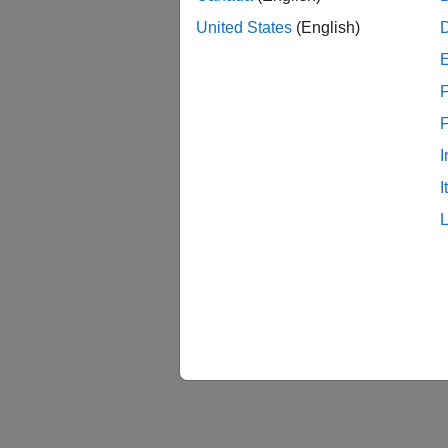
United States
(English)
F
I
I