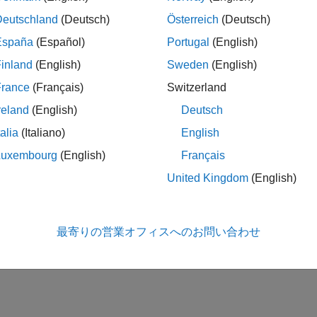
Deutschland
(Deutsch)
Österreich
(Deutsch)
España
(Español)
Portugal
(English)
inland
(English)
Sweden
(English)
France
(Français)
Switzerland
reland
(English)
Deutsch
talia
(Italiano)
English
Luxembourg
(English)
Français
United Kingdom
(English)
最寄りの営業オフィスへのお問い合わせ