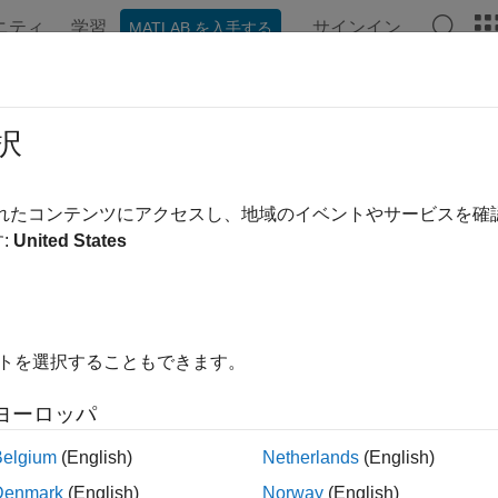
ニティ
学習
サインイン
MATLAB を入手する
ンテーション
例
関数
ブロック
アプリ
ビデオ
択
されたコンテンツにアクセスし、地域のイベントやサービスを
この情報は役に立ちました
:
United States
イトを選択することもできます。
ヨーロッパ
Belgium
(English)
Netherlands
(English)
Denmark
(English)
Norway
(English)