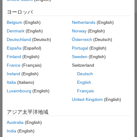
ヨーロッパ
Belgium
(English)
Netherlands
(English)
トラストセンター
商標
プライバシー ポリシー
Denmark
(English)
Norway
(English)
違法コピー防止
アプリケーション ステータス
お問い合わせ
Deutschland
(Deutsch)
Österreich
(Deutsch)
© 1994-2026 The MathWorks, Inc.
España
(Español)
Portugal
(English)
Finland
(English)
Sweden
(English)
Web サイ
日本
France
(Français)
Switzerland
Ireland
(English)
Deutsch
Italia
(Italiano)
English
Luxembourg
(English)
Français
United Kingdom
(English)
アジア太平洋地域
Australia
(English)
India
(English)