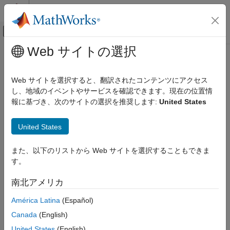
コンテンツへスキップ
MATLAB ヘルプ センター
オフキャンバス ナビゲーション メ
メインコンテンツ
Web サイトの選択
ドキュメンテーションのホーム
コード生成
Web サイトを選択すると、翻訳されたコンテンツにアクセス
FPGA、ASIC、および SoC 開発
し、地域のイベントやサービスを確認できます。現在の位置情
この情報は役に立ちましたか？
報に基づき、次のサイトの選択を推奨します:
United States
United States
また、以下のリストから Web サイトを選択することもできま
す。
南北アメリカ
América Latina
(Español)
Canada
(English)
United States
(English)