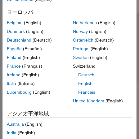
ヨーロッパ
Belgium
(English)
Netherlands
(English)
トラストセンター
商標
プライバシー ポリシー
Denmark
(English)
Norway
(English)
違法コピー防止
アプリケーション ステータス
お問い合わせ
Deutschland
(Deutsch)
Österreich
(Deutsch)
© 1994-2026 The MathWorks, Inc.
España
(Español)
Portugal
(English)
Finland
(English)
Sweden
(English)
Web サイ
日本
France
(Français)
Switzerland
Ireland
(English)
Deutsch
Italia
(Italiano)
English
Luxembourg
(English)
Français
United Kingdom
(English)
アジア太平洋地域
Australia
(English)
India
(English)