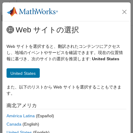
コンテンツへスキップ
MATLAB ヘルプ センター
オフキャンバス ナビゲーション メ
メインコンテンツ
Web サイトの選択
ドキュメンテーションのホーム
コード生成
Web サイトを選択すると、翻訳されたコンテンツにアクセス
FPGA、ASIC、および SoC 開発
し、地域のイベントやサービスを確認できます。現在の位置情
この情報は役に立ちましたか？
報に基づき、次のサイトの選択を推奨します:
United States
United States
また、以下のリストから Web サイトを選択することもできま
す。
南北アメリカ
América Latina
(Español)
Canada
(English)
United States
(English)