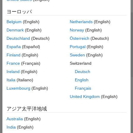
ヨーロッパ
Belgium
(English)
Netherlands
(English)
トラストセンター
商標
プライバシー ポリシー
Denmark
(English)
Norway
(English)
違法コピー防止
アプリケーション ステータス
お問い合わせ
Deutschland
(Deutsch)
Österreich
(Deutsch)
© 1994-2026 The MathWorks, Inc.
España
(Español)
Portugal
(English)
Finland
(English)
Sweden
(English)
Web サイ
日本
France
(Français)
Switzerland
Ireland
(English)
Deutsch
Italia
(Italiano)
English
Luxembourg
(English)
Français
United Kingdom
(English)
アジア太平洋地域
Australia
(English)
India
(English)