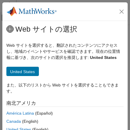
コンテンツへスキップ
MATLAB ヘルプ センター
オフキャンバス ナビゲーション メ
メインコンテンツ
Web サイトの選択
ドキュメンテーションのホーム
Computational Finance
Web サイトを選択すると、翻訳されたコンテンツにアクセス
し、地域のイベントやサービスを確認できます。現在の位置情
報に基づき、次のサイトの選択を推奨します:
United States
How useful was this information?
United States
また、以下のリストから Web サイトを選択することもできま
す。
南北アメリカ
América Latina
(Español)
Canada
(English)
United States
(English)