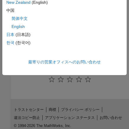
New Zealand
(English)
six methods in the Financial Instruments Toolbox™.
中国
Supported Equity Derivative Functions
简体中文
Equity derivative instrument functions supported by Financial
English
Instruments Toolbox™.
日本
(日本語)
Related Information
한국
(한국어)
How to Price Asian Options Efficiently Using MATLAB (4
min 38 sec)
最寄りの営業オフィスへのお問い合わせ
How useful was this information?
トラストセンター
商標
プライバシー ポリシー
違法コピー防止
アプリケーション ステータス
お問い合わせ
© 1994-2026 The MathWorks, Inc.