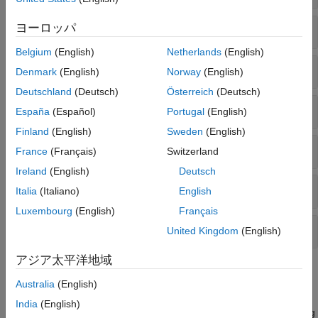
Portfolio Valuation
ヨーロッパ
Barrier Options
Belgium
(English)
Netherlands
(English)
Asian Options
Denmark
(English)
Norway
(English)
Deutschland
(Deutsch)
Österreich
(Deutsch)
Lookback Options
España
(Español)
Portugal
(English)
Finland
(English)
Sweden
(English)
Spread Options
France
(Français)
Switzerland
Ireland
(English)
Deutsch
Vanilla Options
Italia
(Italiano)
English
Luxembourg
(English)
Français
Simulate Options
United Kingdom
(English)
アジア太平洋地域
Topics
Australia
(English)
Pricing Asian Options
India
(English)
This example shows how to price a European Asian option using