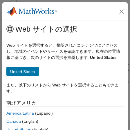
コンテンツへスキップ
MATLAB ヘルプ センター
オフキャンバス ナビゲーション メ
メインコンテンツ
Web サイトの選択
ドキュメンテーションのホーム
Price Using Monte Carlo Simulation
Computational Finance
Web サイトを選択すると、翻訳されたコンテンツにアクセス
Price basket, Asian, spread, and vanilla options using Monte
し、地域のイベントやサービスを確認できます。現在の位置情
Financial Instruments Toolbox
Carlo simulation with Longstaff-Schwartz option pricing model
報に基づき、次のサイトの選択を推奨します:
United States
Price Instruments Using Functions
Use Monte Carlo simulations to model the probability of different
Equity Derivatives
outcomes in a process that cannot be easily predicted due to the
United States
カテゴリ
intervention of random variables. The Longstaff-Schwartz Least
Squares approach is used to estimate the expected payoff of the
Supported Equity Derivatives
また、以下のリストから Web サイトを選択することもできま
American option type which allows for early exercise.
Instrument Creation
す。
Price Using Tree Models
Functions
南北アメリカ
Price Using Closed-Form Solutions
expand all
Price Using Monte Carlo Simulation
América Latina
(Español)
Price Using Finite Differences
Canada
(English)
Basket Options
Price Convertible Bonds
United States
(English)