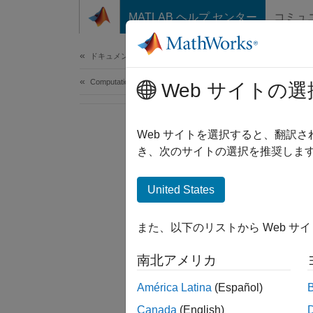
コンテンツへスキップ
MATLAB ヘルプ センター
コミュ
Document
ドキュメンテーションのホーム
Computational Finance
Web サイトの選
Web サイトを選択すると、翻訳
き、次のサイトの選択を推奨します
United States
また、以下のリストから Web サ
南北アメリカ
América Latina
(Español)
Canada
(English)