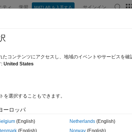
ニティ
学習
サインイン
MATLAB を入手する
ation
Examples
Functions
Apps
Videos
Answer
択
されたコンテンツにアクセスし、地域のイベントやサービスを
How useful was this informa
:
United States
イトを選択することもできます。
ヨーロッパ
Belgium
(English)
Netherlands
(English)
Denmark
(English)
Norway
(English)