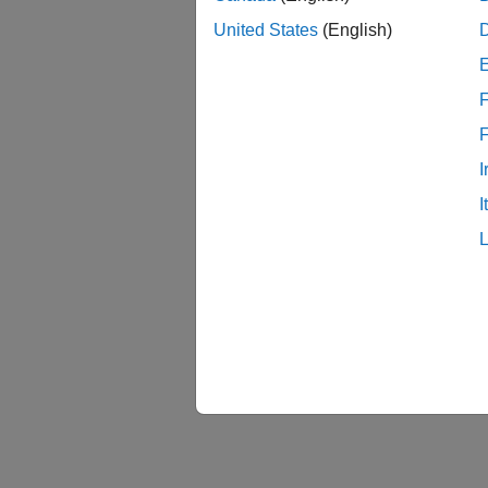
United States
(English)
F
I
I