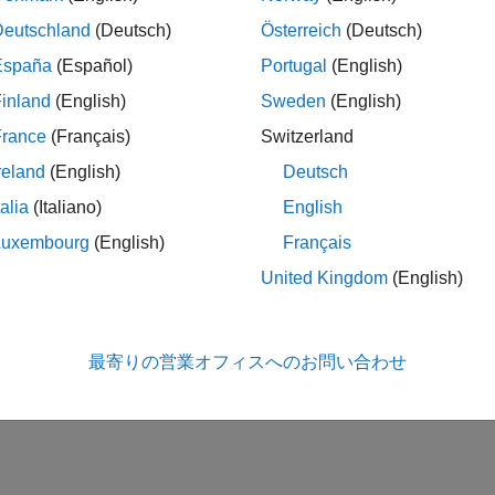
Deutschland
(Deutsch)
Österreich
(Deutsch)
España
(Español)
Portugal
(English)
inland
(English)
Sweden
(English)
France
(Français)
Switzerland
reland
(English)
Deutsch
talia
(Italiano)
English
Luxembourg
(English)
Français
United Kingdom
(English)
最寄りの営業オフィスへのお問い合わせ