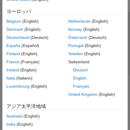
ヨーロッパ
Belgium
(English)
Netherlands
(English)
トラストセンター
商標
プライバシー ポリシー
Denmark
(English)
Norway
(English)
違法コピー防止
アプリケーション ステータス
お問い合わせ
Deutschland
(Deutsch)
Österreich
(Deutsch)
© 1994-2026 The MathWorks, Inc.
España
(Español)
Portugal
(English)
Finland
(English)
Sweden
(English)
Web サイ
日本
France
(Français)
Switzerland
Ireland
(English)
Deutsch
Italia
(Italiano)
English
Luxembourg
(English)
Français
United Kingdom
(English)
アジア太平洋地域
Australia
(English)
India
(English)