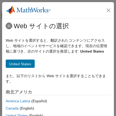
コンテンツへスキップ
MATLAB ヘルプ センター
オフキャンバス ナビゲーション メ
メインコンテンツ
Web サイトの選択
ドキュメンテーションのホーム
Computational Finance
Web サイトを選択すると、翻訳されたコンテンツにアクセス
し、地域のイベントやサービスを確認できます。現在の位置情
How useful was this information?
報に基づき、次のサイトの選択を推奨します:
United States
United States
また、以下のリストから Web サイトを選択することもできま
す。
南北アメリカ
América Latina
(Español)
Canada
(English)
United States
(English)