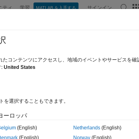
ニティ
学習
サインイン
MATLAB を入手する
ation
Examples
Functions
Videos
Answers
択
されたコンテンツにアクセスし、地域のイベントやサービスを
How useful was this informa
:
United States
イトを選択することもできます。
ヨーロッパ
Belgium
(English)
Netherlands
(English)
Denmark
(English)
Norway
(English)