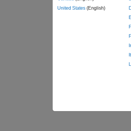
United States
(English)
F
I
I