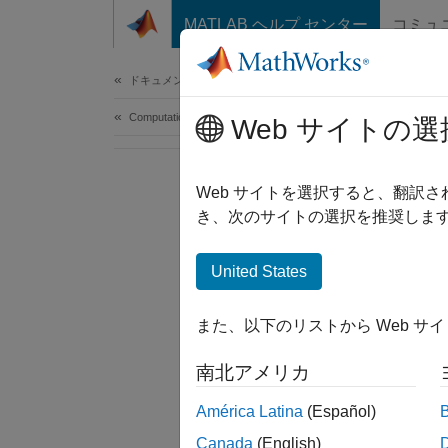
コンテンツへスキップ
MATLAB ヘルプ センター
コミュ
Document
ドキュメンテーションのホーム
Computational Finance
Web サイトの選
Web サイトを選択すると、翻訳
き、次のサイトの選択を推奨します
United States
また、以下のリストから Web サ
南北アメリカ
América Latina
(Español)
Canada
(English)