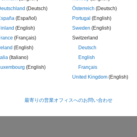
Deutschland
(Deutsch)
Österreich
(Deutsch)
España
(Español)
Portugal
(English)
inland
(English)
Sweden
(English)
France
(Français)
Switzerland
reland
(English)
Deutsch
talia
(Italiano)
English
Luxembourg
(English)
Français
United Kingdom
(English)
最寄りの営業オフィスへのお問い合わせ