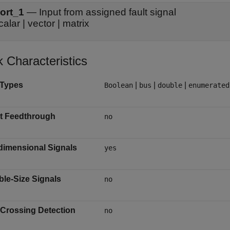
ort_1
—
Input from assigned fault signal
calar | vector | matrix
k Characteristics
 Types
|
|
|
Boolean
bus
double
enumerated
ct Feedthrough
no
dimensional Signals
yes
ble-Size Signals
no
-Crossing Detection
no