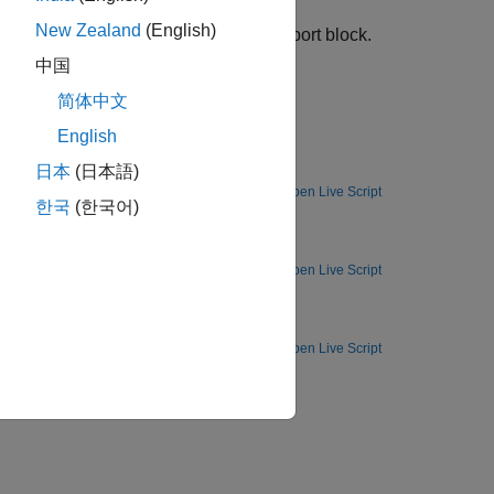
New Zealand
(English)
em
block can contain only one
Fault Inport
block.
中国
简体中文
English
日本
(日本語)
Open Live Script
한국
(한국어)
Open Live Script
mmatic commands.
Open Live Script