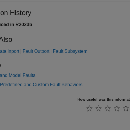
ion History
uced in R2023b
Also
ata Inport
|
Fault Outport
|
Fault Subsystem
s
 and Model Faults
 Predefined and Custom Fault Behaviors
How useful was this informa