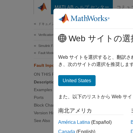
コンテンツへスキップ
MATLAB ヘルプ センター
コミュ
Document
ドキュメンテーションのホーム
Verification, Validation, and Test
Faul
Web サイトの選
Simulink Fault Analyzer
Fault Modeling
Capture
Web サイトを選択すると、翻訳
Since 
き、次のサイトの選択を推奨します
Fault Inport
expand 
ON THIS PAGE
United States
Description
Examples
また、以下のリストから Web サ
Ports
Desc
Block Characteristics
南北アメリカ
Version History
Fault I
See Also
from th
América Latina
(Español)
System
Canada
(English)