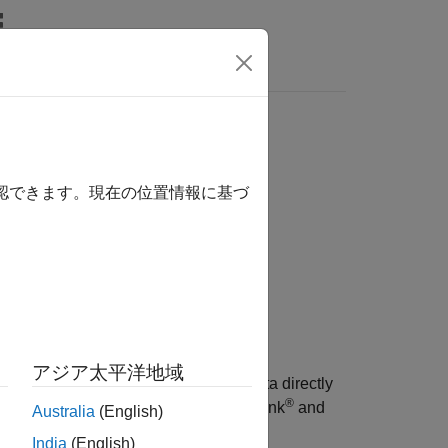
Answers
確認できます。現在の位置情報に基づ
アジア太平洋地域
fault behavior. The block retrieves data directly
®
locks to capture signal data from Simulink
and
Australia
(English)
India
(English)