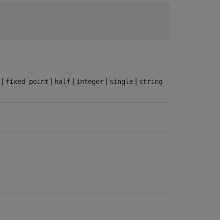
|
|
|
|
|
fixed point
half
integer
single
string