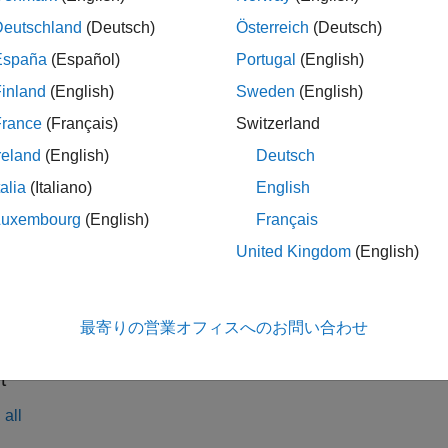
Deutschland
(Deutsch)
Österreich
(Deutsch)
se blocks only in
Fault Subsystem
blocks. Each
Fault Subsyst
España
(Español)
Portugal
(English)
ples
inland
(English)
Sweden
(English)
 Fault Behaviors
France
(Français)
Switzerland
ts with custom behaviors and modify the fault trigger.
reland
(English)
Deutsch
talia
(Italiano)
English
 Trigger Properties
Luxembourg
(English)
Français
hen and how faults are injected by defining triggers.
United Kingdom
(English)
ult Simulations and View Results
Generate fault simulation results with interactive and progra
最寄りの営業オフィスへのお問い合わせ
s
t
all