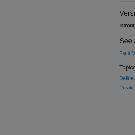
Vers
Introd
See 
Fault D
Topic
Define
Create