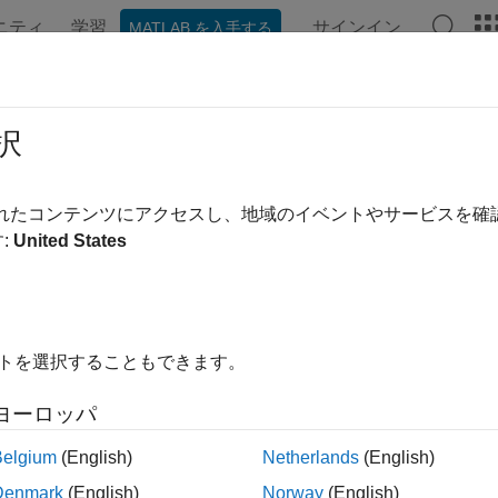
ニティ
学習
サインイン
MATLAB を入手する
ation
Examples
Functions
Blocks
Apps
Videos
t Inport
択
 inlet signal for fault behaviors
されたコンテンツにアクセスし、地域のイベントやサービスを
R2023b
:
United States
all in page
Libraries:
Simulink Fault Analyzer / Fault Port Blocks
イトを選択することもできます。
ription
ヨーロッパ
nport
blocks link signals from an external model to the model of a 
e signal that contains the associated fault. You can use these b
Belgium
(English)
Netherlands
(English)
 Composer™ models.
Denmark
(English)
Norway
(English)