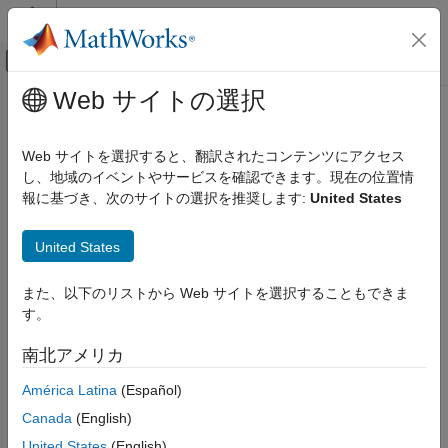
コンテンツへスキップ
MATLAB ヘルプ センター
オフキャンバス ナビゲーション メ
メインコンテンツ
Web サイトの選択
ドキュメンテーションのホーム
Verification, Validation, and Test
Web サイトを選択すると、翻訳されたコンテンツにアクセス
し、地域のイベントやサービスを確認できます。現在の位置情
How useful was this information?
報に基づき、次のサイトの選択を推奨します:
United States
United States
また、以下のリストから Web サイトを選択することもできま
す。
南北アメリカ
América Latina
(Español)
Canada
(English)
United States
(English)