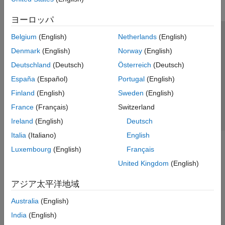
ヨーロッパ
Belgium
(English)
Netherlands
(English)
トラストセンター
商標
プライバシー ポリシー
Denmark
(English)
Norway
(English)
違法コピー防止
アプリケーション ステータス
お問い合わせ
Deutschland
(Deutsch)
Österreich
(Deutsch)
© 1994-2026 The MathWorks, Inc.
España
(Español)
Portugal
(English)
Finland
(English)
Sweden
(English)
Web サイ
日本
France
(Français)
Switzerland
Ireland
(English)
Deutsch
Italia
(Italiano)
English
Luxembourg
(English)
Français
United Kingdom
(English)
アジア太平洋地域
Australia
(English)
India
(English)