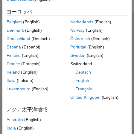
ヨーロッパ
Belgium
(English)
Netherlands
(English)
トラストセンター
商標
プライバシー ポリシー
Denmark
(English)
Norway
(English)
違法コピー防止
アプリケーション ステータス
お問い合わせ
Deutschland
(Deutsch)
Österreich
(Deutsch)
© 1994-2026 The MathWorks, Inc.
España
(Español)
Portugal
(English)
Finland
(English)
Sweden
(English)
Web サイ
日本
France
(Français)
Switzerland
Ireland
(English)
Deutsch
Italia
(Italiano)
English
Luxembourg
(English)
Français
United Kingdom
(English)
アジア太平洋地域
Australia
(English)
India
(English)