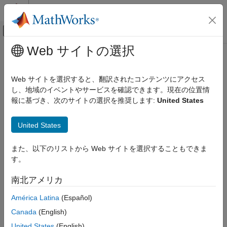
コンテンツへスキップ
MATLAB ヘルプ センター
オフキャンバス ナビゲーション メ
メインコンテンツ
Web サイトの選択
ドキュメンテーションのホーム
Computational Finance
Web サイトを選択すると、翻訳されたコンテンツにアクセス
し、地域のイベントやサービスを確認できます。現在の位置情
報に基づき、次のサイトの選択を推奨します:
United States
How useful was this information?
United States
また、以下のリストから Web サイトを選択することもできま
す。
南北アメリカ
América Latina
(Español)
Canada
(English)
United States
(English)