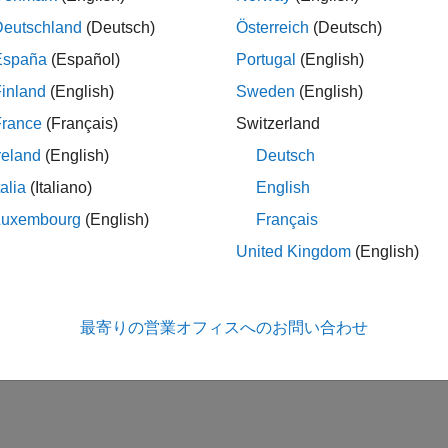
Deutschland
(Deutsch)
Österreich
(Deutsch)
España
(Español)
Portugal
(English)
inland
(English)
Sweden
(English)
France
(Français)
Switzerland
reland
(English)
Deutsch
talia
(Italiano)
English
Luxembourg
(English)
Français
United Kingdom
(English)
最寄りの営業オフィスへのお問い合わせ