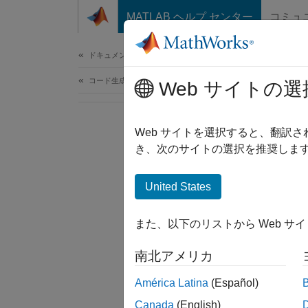
コンテンツへスキップ
MATLAB ヘルプ センター
コミュ
ドキュメ
ドキュメンテーションのホーム
コード生成
Web サイトの選
Web サイトを選択すると、翻訳
き、次のサイトの選択を推奨します
United States
また、以下のリストから Web サ
南北アメリカ
América Latina
(Español)
Canada
(English)