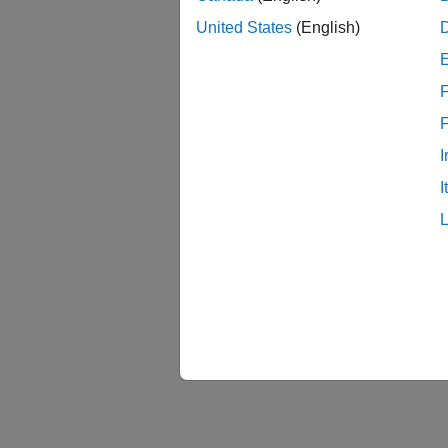
United States
(English)
F
I
I