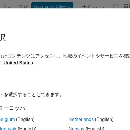
ニティ
学習
サインイン
MATLAB を入手する
ンテーション
例
関数
ブロック
モデル設定
アプ
択
されたコンテンツにアクセスし、地域のイベントやサービスを
この情報は役に立ちました
:
United States
イトを選択することもできます。
ヨーロッパ
Belgium
(English)
Netherlands
(English)
Denmark
(English)
Norway
(English)