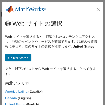
コンテンツへスキップ
MATLAB ヘルプ センター
オフキャンバス ナビゲーション メ
メインコンテンツ
Web サイトの選択
ドキュメンテーションのホーム
コード生成
Web サイトを選択すると、翻訳されたコンテンツにアクセス
し、地域のイベントやサービスを確認できます。現在の位置情
報に基づき、次のサイトの選択を推奨します:
United States
この情報は役に立ちましたか？
United States
また、以下のリストから Web サイトを選択することもできま
す。
南北アメリカ
América Latina
(Español)
Canada
(English)
United States
(English)