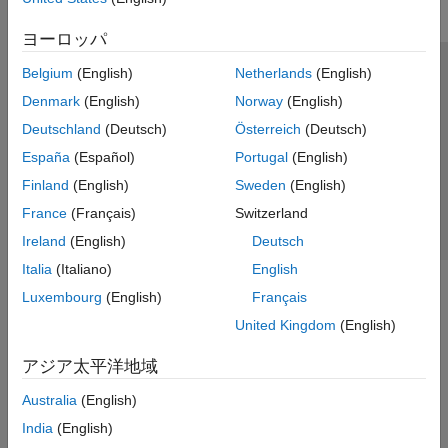
ヨーロッパ
Belgium
(English)
Netherlands
(English)
トラストセンター
商標
プライバシー ポリシー
Denmark
(English)
Norway
(English)
違法コピー防止
アプリケーション ステータス
お問い合わせ
Deutschland
(Deutsch)
Österreich
(Deutsch)
© 1994-2026 The MathWorks, Inc.
España
(Español)
Portugal
(English)
Finland
(English)
Sweden
(English)
Web サイ
日本
France
(Français)
Switzerland
Ireland
(English)
Deutsch
Italia
(Italiano)
English
Luxembourg
(English)
Français
United Kingdom
(English)
アジア太平洋地域
Australia
(English)
India
(English)