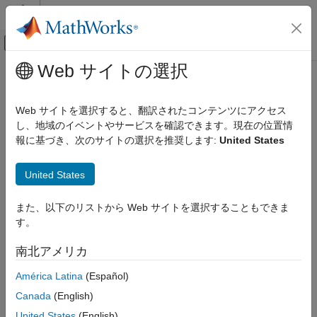
コンテンツへスキップ
MATLAB ヘルプ センター
オフキャンバス ナビゲーション メ
メインコンテンツ
Web サイトの選択
ドキュメンテーションのホーム
コード生成
Web サイトを選択すると、翻訳されたコンテンツにアクセス
し、地域のイベントやサービスを確認できます。現在の位置情
報に基づき、次のサイトの選択を推奨します:
United States
この情報は役に立ちましたか？
United States
また、以下のリストから Web サイトを選択することもできま
す。
南北アメリカ
América Latina
(Español)
Canada
(English)
United States
(English)