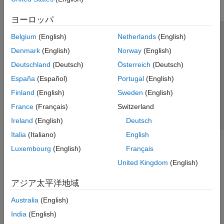
ヨーロッパ
Belgium
(English)
Netherlands
(English)
トラストセンター
商標
プライバシー ポリシー
Denmark
(English)
Norway
(English)
違法コピー防止
アプリケーション ステータス
お問い合わせ
Deutschland
(Deutsch)
Österreich
(Deutsch)
© 1994-2026 The MathWorks, Inc.
España
(Español)
Portugal
(English)
Finland
(English)
Sweden
(English)
Web サイ
日本
France
(Français)
Switzerland
Ireland
(English)
Deutsch
Italia
(Italiano)
English
Luxembourg
(English)
Français
United Kingdom
(English)
アジア太平洋地域
Australia
(English)
India
(English)