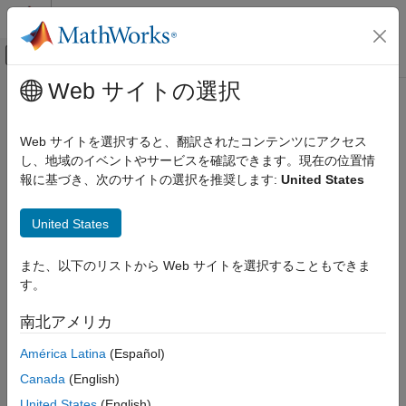
コンテンツへスキップ
MATLAB ヘルプ センター
オフキャンバス ナビゲーション メ
メインコンテンツ
Web サイトの選択
ドキュメンテーションのホーム
コード生成
Web サイトを選択すると、翻訳されたコンテンツにアクセス
し、地域のイベントやサービスを確認できます。現在の位置情
報に基づき、次のサイトの選択を推奨します:
United States
この情報は役に立ちましたか？
United States
また、以下のリストから Web サイトを選択することもできま
す。
南北アメリカ
América Latina
(Español)
Canada
(English)
United States
(English)