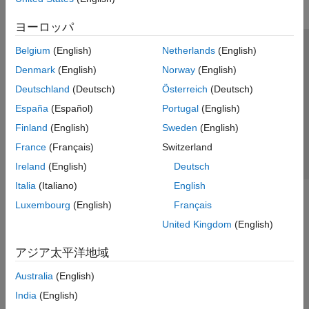
ヨーロッパ
Belgium
(English)
Netherlands
(English)
トラストセンター
商標
プライバシー ポリシー
Denmark
(English)
Norway
(English)
違法コピー防止
アプリケーション ステータス
お問い合わせ
Deutschland
(Deutsch)
Österreich
(Deutsch)
© 1994-2026 The MathWorks, Inc.
España
(Español)
Portugal
(English)
Finland
(English)
Sweden
(English)
Web サイ
日本
France
(Français)
Switzerland
Ireland
(English)
Deutsch
Italia
(Italiano)
English
Luxembourg
(English)
Français
United Kingdom
(English)
アジア太平洋地域
Australia
(English)
India
(English)