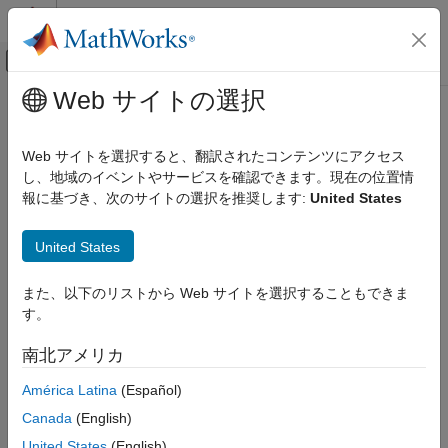
コンテンツへスキップ
MATLAB ヘルプ センター
オフキャンバス ナビゲーション メ
メインコンテンツ
Web サイトの選択
ドキュメンテーションのホーム
コード生成
Web サイトを選択すると、翻訳されたコンテンツにアクセス
し、地域のイベントやサービスを確認できます。現在の位置情
報に基づき、次のサイトの選択を推奨します:
United States
この情報は役に立ちましたか？
United States
また、以下のリストから Web サイトを選択することもできま
す。
南北アメリカ
América Latina
(Español)
Canada
(English)
United States
(English)