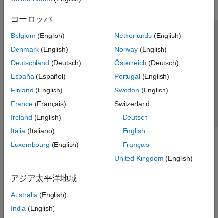
ヨーロッパ
Belgium
(English)
Netherlands
(English)
トラストセンター
商標
プライバシー ポリシー
Denmark
(English)
Norway
(English)
違法コピー防止
アプリケーション ステータス
お問い合わせ
Deutschland
(Deutsch)
Österreich
(Deutsch)
© 1994-2026 The MathWorks, Inc.
España
(Español)
Portugal
(English)
Finland
(English)
Sweden
(English)
Web サイ
日本
France
(Français)
Switzerland
Ireland
(English)
Deutsch
Italia
(Italiano)
English
Luxembourg
(English)
Français
United Kingdom
(English)
アジア太平洋地域
Australia
(English)
India
(English)