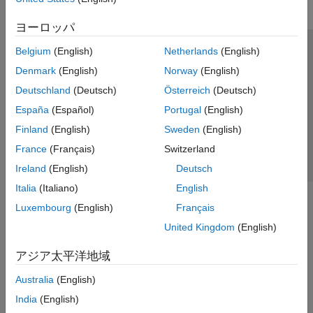
ヨーロッパ
Belgium
(English)
Netherlands
(English)
トラストセンター
商標
プライバシー ポリシー
Denmark
(English)
Norway
(English)
違法コピー防止
アプリケーション ステータス
お問い合わせ
Deutschland
(Deutsch)
Österreich
(Deutsch)
© 1994-2026 The MathWorks, Inc.
España
(Español)
Portugal
(English)
Finland
(English)
Sweden
(English)
Web サイ
日本
France
(Français)
Switzerland
Ireland
(English)
Deutsch
Italia
(Italiano)
English
Luxembourg
(English)
Français
United Kingdom
(English)
アジア太平洋地域
Australia
(English)
India
(English)