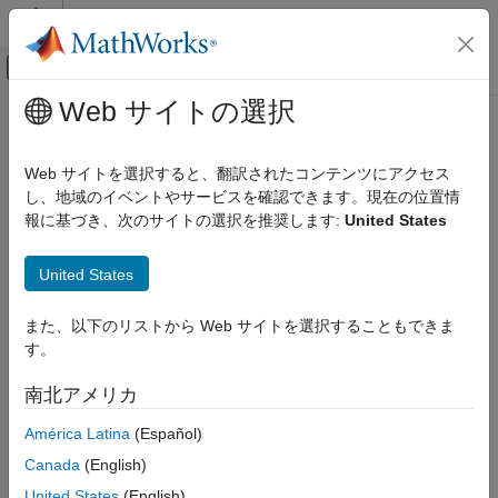
コンテンツへスキップ
MATLAB ヘルプ センター
オフキャンバス ナビゲーション メ
メインコンテンツ
Web サイトの選択
ドキュメンテーションのホーム
コード生成
Web サイトを選択すると、翻訳されたコンテンツにアクセス
し、地域のイベントやサービスを確認できます。現在の位置情
報に基づき、次のサイトの選択を推奨します:
United States
この情報は役に立ちましたか？
United States
また、以下のリストから Web サイトを選択することもできま
す。
南北アメリカ
América Latina
(Español)
Canada
(English)
United States
(English)