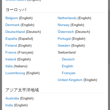
ヨーロッパ
Belgium
(English)
Netherlands
(English)
トラストセンター
商標
プライバシー ポリシー
Denmark
(English)
Norway
(English)
違法コピー防止
アプリケーション ステータス
お問い合わせ
Deutschland
(Deutsch)
Österreich
(Deutsch)
© 1994-2026 The MathWorks, Inc.
España
(Español)
Portugal
(English)
Finland
(English)
Sweden
(English)
Web サイ
日本
France
(Français)
Switzerland
Ireland
(English)
Deutsch
Italia
(Italiano)
English
Luxembourg
(English)
Français
United Kingdom
(English)
アジア太平洋地域
Australia
(English)
India
(English)