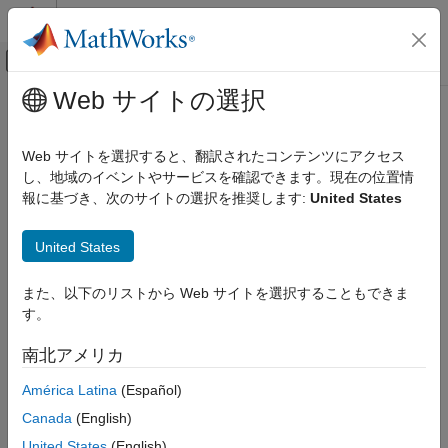
コンテンツへスキップ
MATLAB ヘルプ センター
オフキャンバス ナビゲーション メ
メインコンテンツ
Web サイトの選択
ドキュメンテーションのホーム
コード生成
Web サイトを選択すると、翻訳されたコンテンツにアクセス
し、地域のイベントやサービスを確認できます。現在の位置情
報に基づき、次のサイトの選択を推奨します:
United States
この情報は役に立ちましたか？
United States
また、以下のリストから Web サイトを選択することもできま
す。
南北アメリカ
América Latina
(Español)
Canada
(English)
United States
(English)